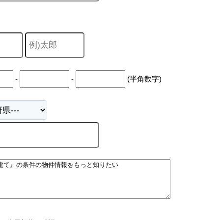
-
-
(半角数字)