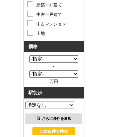
お客様の声
新築一戸建て
中古一戸建て
お知らせ
中古マンション
土地
お問い合わせ
価格
来店予約
お気に入り物件
～
会員登録
万円
駅徒歩
ログイン
さらに条件を選択