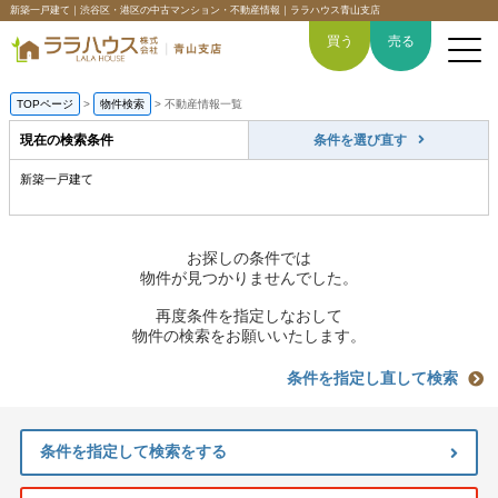
新築一戸建て｜渋谷区・港区の中古マンション・不動産情報｜ララハウス青山支店
買う
売る
TOPページ
>
物件検索
>
不動産情報一覧
現在の検索条件
条件を選び直す
新築一戸建て
トップページ
買いたい
お探しの条件では
物件が見つかりませんでした。
売りたい
再度条件を指定しなおして
物件の検索をお願いいたします。
空間デザイン事例
条件を指定し直して検索
6つの強み
条件を指定して検索をする
会社概要