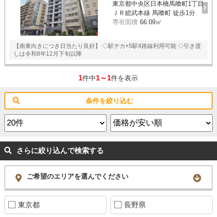
東京都中央区日本橋馬喰町1丁目
スタッフ紹介
ＪＲ総武本線 馬喰町 徒歩1分
専有面積
66.09㎡
お客様の声
【南東向きにつき日当たり良好】 ◇駅チカ×5駅4路線利用可能 ◇引き渡
お知らせ
しは令和8年12月下旬以降
お問い合わせ
1
1～1
件中
件を表示
来店予約
条件を絞り込む
お気に入り物件
さらに絞り込んで検索する
ご希望のエリアを選んでください
東京都
長野県