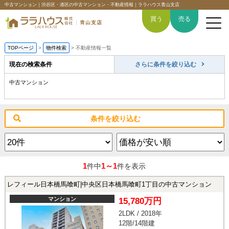
中古マンション｜渋谷区・港区の中古マンション・不動産情報｜ララハウス青山支店
買う
売る
TOPページ
>
物件検索
>
不動産情報一覧
現在の検索条件
さらに条件を絞り込む
中古マンション
トップページ
買いたい
条件を絞り込む
売りたい
空間デザイン事例
1
1～1
件中
件を表示
6つの強み
レフィール日本橋馬喰町|中央区日本橋馬喰町1丁目の中古マンション
マンション
15,780万円
会社概要
2LDK / 2018年
12階/14階建