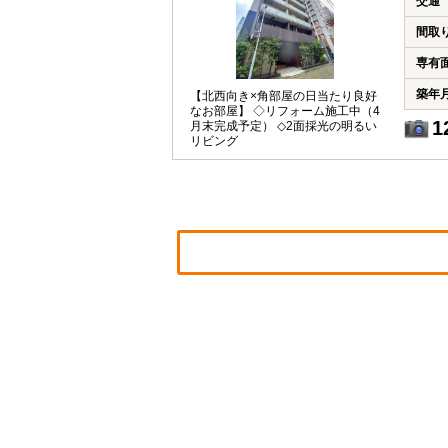
交通
間取
専有
築年
【北西向き×角部屋の日当たり良好
なお部屋】 ◇リフォーム施工中（4
1
月末完成予定） ◇2面採光の明るい
リビング