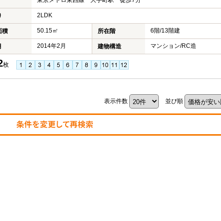
東京メトロ東西線 大手町駅 徒歩7分
2LDK
り
50.15㎡
6階/13階建
面積
所在階
2014年2月
マンション/RC造
月
建物構造
2
枚
表示件数
並び順