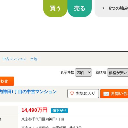
買う
売る
6つの強
中古マンション
土地
表示件数
並び順
内神田1丁目の中古マンション
14,490万円
値下がり
東京都千代田区内神田1丁目
地