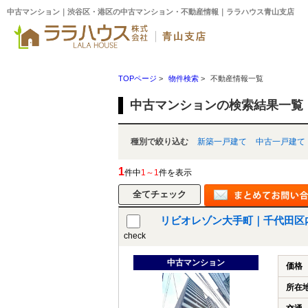
中古マンション｜渋谷区・港区の中古マンション・不動産情報｜ララハウス青山支店
TOPページ
>
物件検索
>
不動産情報一覧
中古マンションの検索結果一覧
種別で絞り込む
新築一戸建て
中古一戸建て
1
件中
1～1
件を表示
リビオレゾン大手町｜千代田区
check
中古マンション
価格
所在