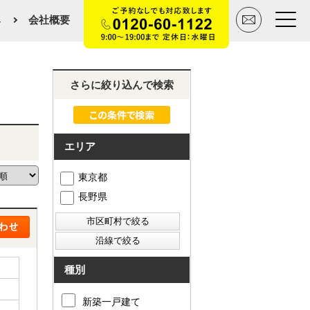
み
会社概要
トップページ
さらに絞り込んで検索
買いたい
エリア
売りたい
東京都
空間デザイン事例
長野県
マンションカタログ
会社概要
種別
スタッフ紹介
新築一戸建て