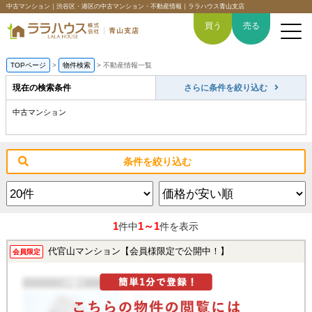
中古マンション｜渋谷区・港区の中古マンション・不動産情報｜ララハウス青山支店
買う
売る
TOPページ
>
物件検索
>
不動産情報一覧
現在の検索条件
さらに条件を絞り込む
中古マンション
トップページ
買いたい
条件を絞り込む
売りたい
空間デザイン事例
1
1～1
件中
件を表示
6つの強み
代官山マンション【会員様限定で公開中！】
会員限定
会社概要