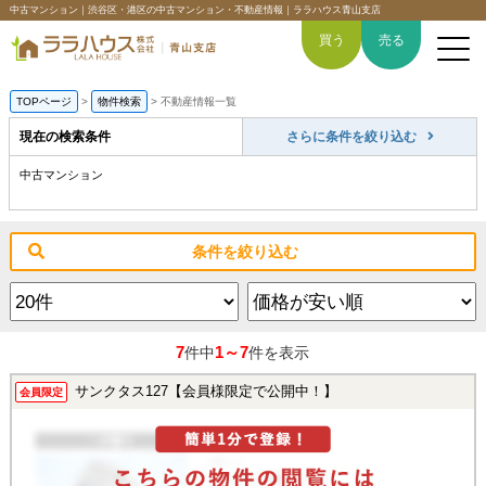
中古マンション｜渋谷区・港区の中古マンション・不動産情報｜ララハウス青山支店
買う
売る
TOPページ
>
物件検索
>
不動産情報一覧
現在の検索条件
さらに条件を絞り込む
中古マンション
トップページ
買いたい
条件を絞り込む
売りたい
空間デザイン事例
7
1～7
件中
件を表示
6つの強み
サンクタス127【会員様限定で公開中！】
会員限定
会社概要