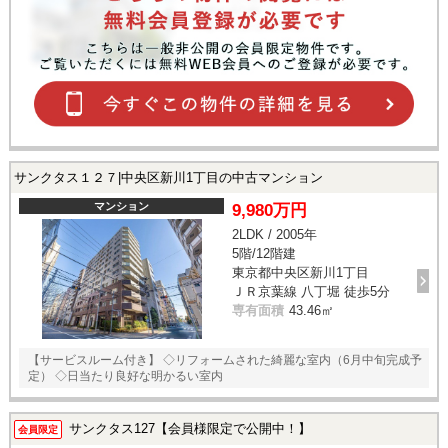
スタッフ紹介
お客様の声
お知らせ
お問い合わせ
サンクタス１２７|中央区新川1丁目の中古マンション
来店予約
マンション
9,980万円
2LDK / 2005年
5階/12階建
お気に入り物件
東京都中央区新川1丁目
ＪＲ京葉線 八丁堀 徒歩5分
専有面積
43.46㎡
【サービスルーム付き】 ◇リフォームされた綺麗な室内（6月中旬完成予
定） ◇日当たり良好な明かるい室内
サンクタス127【会員様限定で公開中！】
会員限定