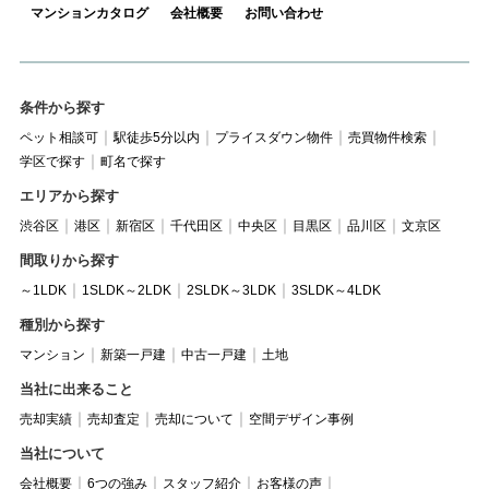
マンションカタログ
会社概要
お問い合わせ
条件から探す
ペット相談可
駅徒歩5分以内
プライスダウン物件
売買物件検索
学区で探す
町名で探す
エリアから探す
渋谷区
港区
新宿区
千代田区
中央区
目黒区
品川区
文京区
間取りから探す
～1LDK
1SLDK～2LDK
2SLDK～3LDK
3SLDK～4LDK
種別から探す
マンション
新築一戸建
中古一戸建
土地
当社に出来ること
売却実績
売却査定
売却について
空間デザイン事例
当社について
会社概要
6つの強み
スタッフ紹介
お客様の声