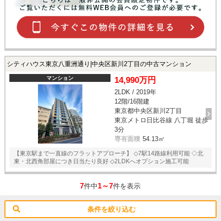
シティハウス東京八重洲通り|中央区新川2丁目の中古マンション
マンション
14,990万円
2LDK / 2019年
12階/16階建
東京都中央区新川2丁目
東京メトロ日比谷線 八丁堀 徒歩
3分
専有面積
54.13㎡
【東京駅まで一直線のフラットアプローチ】 ◇7駅14路線利用可能 ◇北
東・北西角部屋につき日当たり良好 ◇2LDKへオプション施工可能
7
1～7
件中
件を表示
条件を絞り込む