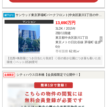
サンウッド東京茅場町パークフロント|中央区新川1丁目の中古マンション
値下がり
マンション
13,690万円
3LDK / 2015年
2階/11階建
東京都中央区新川1丁目
東京メトロ日比谷線 茅場町 徒歩
6分
専有面積
62.81㎡
【北西×角部屋につき日当たり良好】 ◇目の前が公園につき落ち着いた住
環境 ◇ペット2匹飼育可
シティハウス日本橋【会員様限定で公開中！】
会員限定