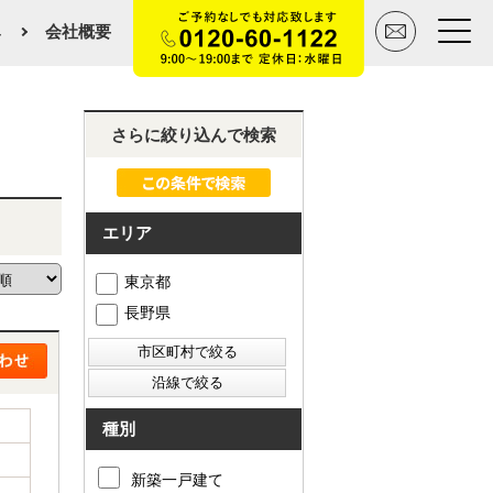
み
会社概要
トップページ
さらに絞り込んで検索
買いたい
エリア
売りたい
東京都
空間デザイン事例
長野県
マンションカタログ
会社概要
種別
スタッフ紹介
新築一戸建て