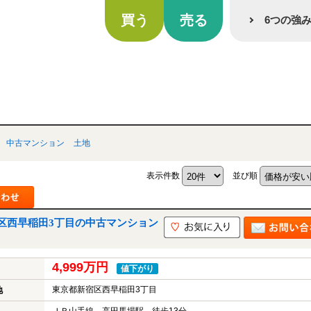
買う
売る
6つの強
中古マンション
土地
表示件数
並び順
区西早稲田3丁目の中古マンション
4,999万円
値下がり
東京都新宿区西早稲田3丁目
地