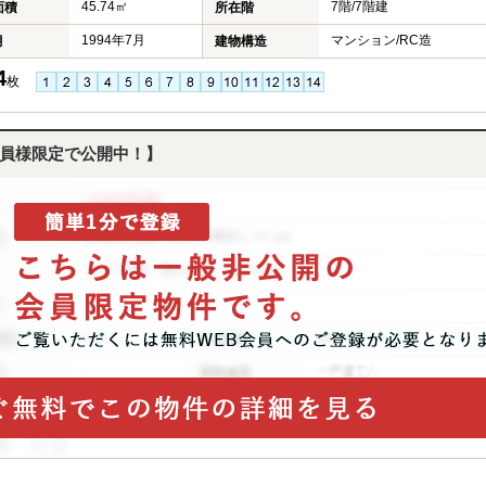
45.74㎡
7階/7階建
面積
所在階
1994年7月
マンション/RC造
月
建物構造
4
枚
員様限定で公開中！】