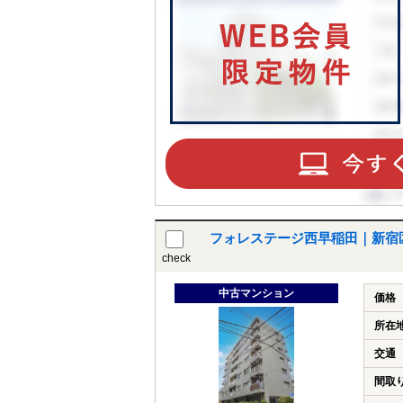
フォレステージ西早稲田｜新宿
check
中古マンション
価格
所在
交通
間取