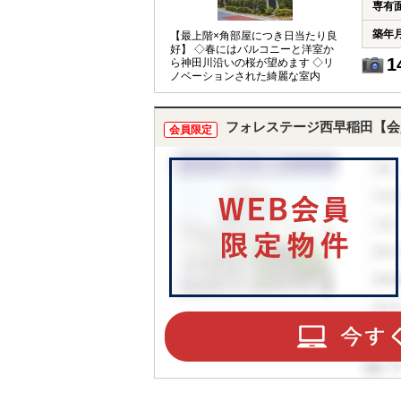
専有
築年
【最上階×角部屋につき日当たり良
好】 ◇春にはバルコニーと洋室か
1
ら神田川沿いの桜が望めます ◇リ
ノベーションされた綺麗な室内
フォレステージ西早稲田【会
会員限定