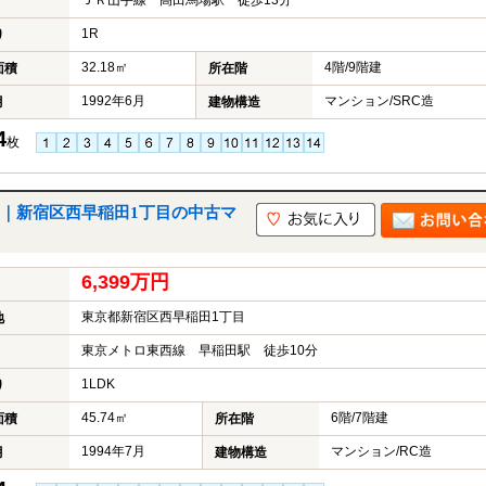
ＪＲ山手線 高田馬場駅 徒歩13分
1R
り
32.18㎡
4階/9階建
面積
所在階
1992年6月
マンション/SRC造
月
建物構造
4
枚
｜新宿区西早稲田1丁目の中古マ
6,399万円
東京都新宿区西早稲田1丁目
地
東京メトロ東西線 早稲田駅 徒歩10分
1LDK
り
45.74㎡
6階/7階建
面積
所在階
1994年7月
マンション/RC造
月
建物構造