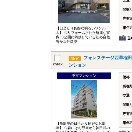
交通
間取
専有
築年
【日当たり良好な明るいワンルー
ム】 ◇リフォームされた綺麗な室
1
内 ◇公園に隣接しているため自然
豊かな住環境
フォレステージ西早稲田
NEW
check
ンション
中古マンション
価格
所在
交通
間取
専有
築年
【角部屋の日当たり良好なお部
屋】 ◇春にはお部屋から神田川の