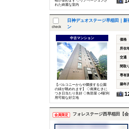
1
桜が望めます ◇リノベーションさ
れた綺麗な室内
日神デュオステージ早稲田｜新
ン
check
中古マンション
価格
所在
交通
間取
専有
築年
【バルコニーからや隣接する公園
の緑が眺めれます】 ◇南東むきに
1
つき日当たり良好 ◇角部屋 ◇4駅利
用可能な好立地
フォレステージ西早稲田【会
会員限定