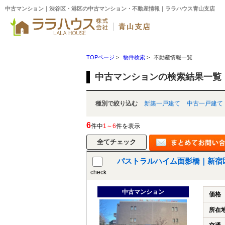
中古マンション｜渋谷区・港区の中古マンション・不動産情報｜ララハウス青山支店
TOPページ
>
物件検索
>
不動産情報一覧
中古マンションの検索結果一覧
種別で絞り込む
新築一戸建て
中古一戸建て
6
件中
1～6
件を表示
パストラルハイム面影橋｜新宿
check
中古マンション
価格
所在