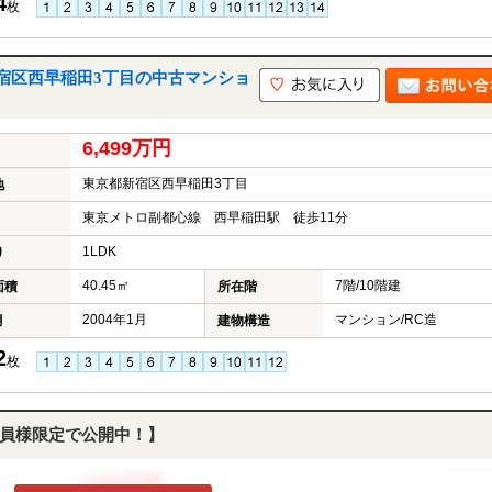
4
枚
宿区西早稲田3丁目の中古マンショ
6,499万円
東京都新宿区西早稲田3丁目
地
東京メトロ副都心線 西早稲田駅 徒歩11分
1LDK
り
40.45㎡
7階/10階建
面積
所在階
2004年1月
マンション/RC造
月
建物構造
2
枚
員様限定で公開中！】