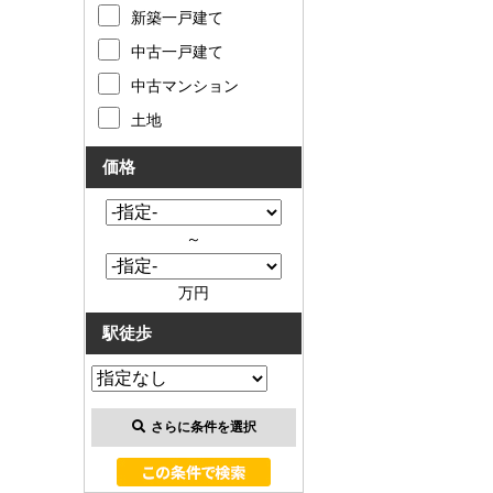
お客様の声
新築一戸建て
中古一戸建て
お知らせ
中古マンション
土地
お問い合わせ
価格
来店予約
お気に入り物件
～
会員登録
万円
駅徒歩
ログイン
さらに条件を選択