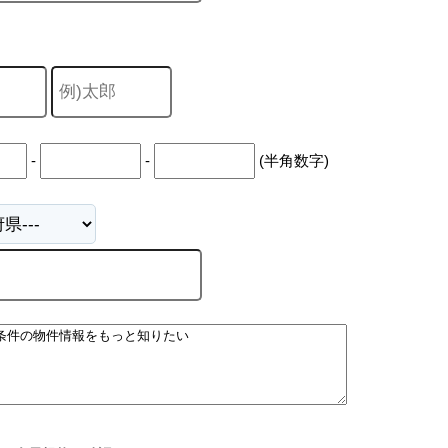
-
-
(半角数字)