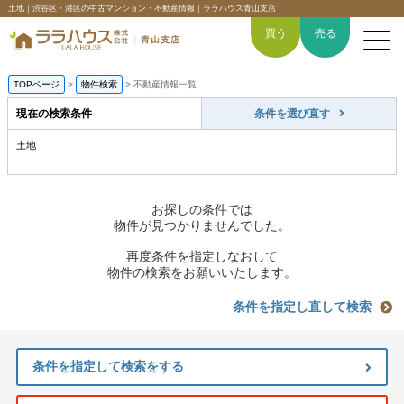
土地｜渋谷区・港区の中古マンション・不動産情報｜ララハウス青山支店
買う
売る
TOPページ
>
物件検索
>
不動産情報一覧
現在の検索条件
条件を選び直す
土地
トップページ
買いたい
お探しの条件では
物件が見つかりませんでした。
売りたい
再度条件を指定しなおして
物件の検索をお願いいたします。
空間デザイン事例
条件を指定し直して検索
6つの強み
条件を指定して検索をする
会社概要