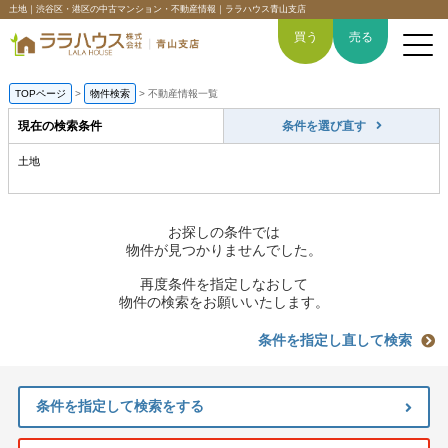
土地｜渋谷区・港区の中古マンション・不動産情報｜ララハウス青山支店
買う
売る
TOPページ
>
物件検索
>
不動産情報一覧
現在の検索条件
条件を選び直す
土地
トップページ
買いたい
お探しの条件では
物件が見つかりませんでした。
売りたい
再度条件を指定しなおして
物件の検索をお願いいたします。
空間デザイン事例
条件を指定し直して検索
6つの強み
条件を指定して検索をする
会社概要