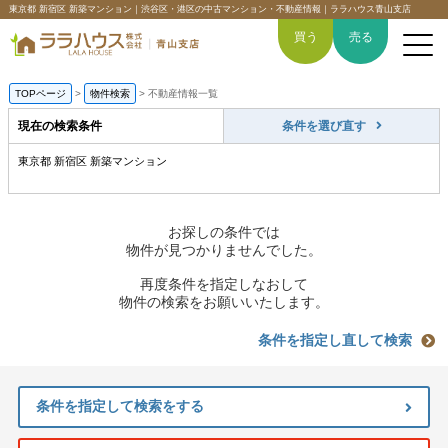
東京都 新宿区 新築マンション｜渋谷区・港区の中古マンション・不動産情報｜ララハウス青山支店
買う
売る
TOPページ
>
物件検索
>
不動産情報一覧
現在の検索条件
条件を選び直す
東京都 新宿区 新築マンション
トップページ
買いたい
お探しの条件では
物件が見つかりませんでした。
売りたい
再度条件を指定しなおして
物件の検索をお願いいたします。
空間デザイン事例
条件を指定し直して検索
6つの強み
条件を指定して検索をする
会社概要