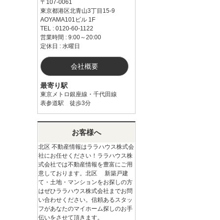
〒107-0061
東京都港区北青山3丁目15-9
AOYAMA101ビル 1F
TEL : 0120-60-1122
営業時間 : 9:00～20:00
定休日 : 水曜日
会社概要
最寄り駅
東京メトロ銀座線・千代田線
表参道駅 徒歩3分
お客様へ
北区 不動産情報はララハウス株式会
社にお任せください！ララハウス株
式会社では不動産情報を豊富にご用
意しております。北区 新築戸建
て・土地・マンションをお探しの方
はぜひララハウス株式会社までお問
い合わせください。信頼あるスタッ
フがあなたのマイホーム探しのお手
伝いをさせて頂きます。