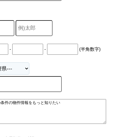
-
-
(半角数字)