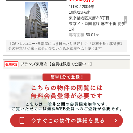
1LDK / 2004年
10階/13階建
東京都港区東麻布3丁目
東京メトロ南北線 麻布十番 徒歩
1分
専有面積
50.01㎡
【2面バルコニー×角部屋につき日当たり良好】 ◇「麻布十番」駅徒歩1
分の好立地 ◇廊下部分が少ないためお部屋を広く使えます
ブランズ東麻布【会員様限定で公開中！】
会員限定