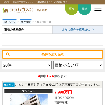
｜渋谷区・港区の中古マンション・不動産情報｜ララハウス青山支店
買う
売る
TOPページ
>
物件検索
>
不動産情報一覧
現在の検索条件
さらに条件を絞り込む
トップページ
買いたい
条件を絞り込む
売りたい
空間デザイン事例
4
1～4
件中
件を表示
6つの強み
ルピナス麻布シティフォルム|港区東麻布2丁目の中古マンション
値下がり
マンション
7,998万円
会社概要
1LDK / 2000年
2階/8階建