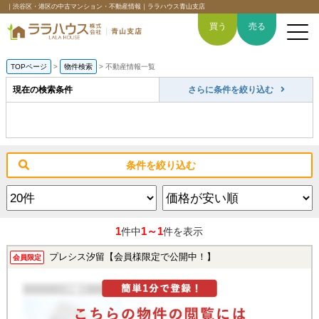
｜渋谷区・港区の中古マンション・不動産情報｜ララハウス青山支店
買う
売る
TOPページ
>
物件検索
>
不動産情報一覧
現在の検索条件
さらに条件を絞り込む
トップページ
買いたい
条件を絞り込む
売りたい
空間デザイン事例
1
1～1
件中
件を表示
6つの強み
プレシス汐留【会員様限定で公開中！】
会員限定
会社概要