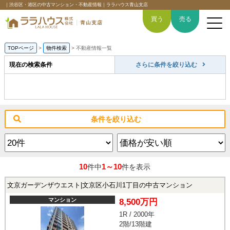
｜渋谷区・港区の中古マンション・不動産情報｜ララハウス青山支店
買う
売る
TOPページ
>
物件検索
>
不動産情報一覧
現在の検索条件
さらに条件を絞り込む
トップページ
買いたい
条件を絞り込む
売りたい
空間デザイン事例
10
1～10
件中
件を表示
6つの強み
文京ガーデンザウエスト|文京区小石川1丁目の中古マンション
マンション
8,500万円
会社概要
1R / 2000年
2階/13階建