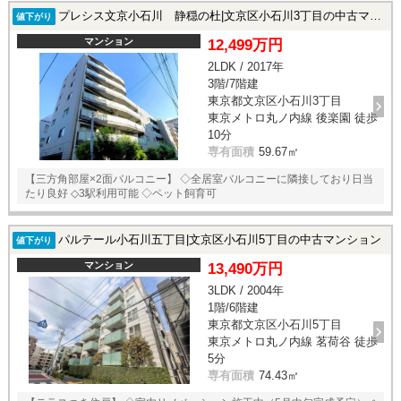
プレシス文京小石川 静穏の杜|文京区小石川3丁目の中古マンション
値下がり
マンション
12,499万円
2LDK / 2017年
3階/7階建
東京都文京区小石川3丁目
東京メトロ丸ノ内線 後楽園 徒歩
10分
専有面積
59.67㎡
【三方角部屋×2面バルコニー】 ◇全居室バルコニーに隣接しており日当
たり良好 ◇3駅利用可能 ◇ペット飼育可
パルテール小石川五丁目|文京区小石川5丁目の中古マンション
値下がり
マンション
13,490万円
3LDK / 2004年
1階/6階建
東京都文京区小石川5丁目
東京メトロ丸ノ内線 茗荷谷 徒歩
5分
専有面積
74.43㎡