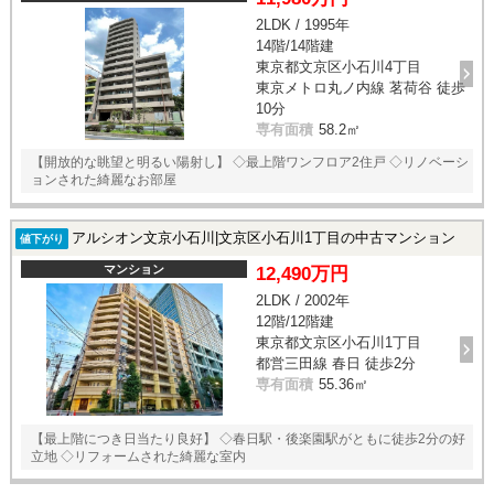
2LDK / 1995年
14階/14階建
東京都文京区小石川4丁目
東京メトロ丸ノ内線 茗荷谷 徒歩
10分
専有面積
58.2㎡
【開放的な眺望と明るい陽射し】 ◇最上階ワンフロア2住戸 ◇リノベーシ
ョンされた綺麗なお部屋
アルシオン文京小石川|文京区小石川1丁目の中古マンション
値下がり
マンション
12,490万円
2LDK / 2002年
12階/12階建
東京都文京区小石川1丁目
都営三田線 春日 徒歩2分
専有面積
55.36㎡
【最上階につき日当たり良好】 ◇春日駅・後楽園駅がともに徒歩2分の好
立地 ◇リフォームされた綺麗な室内