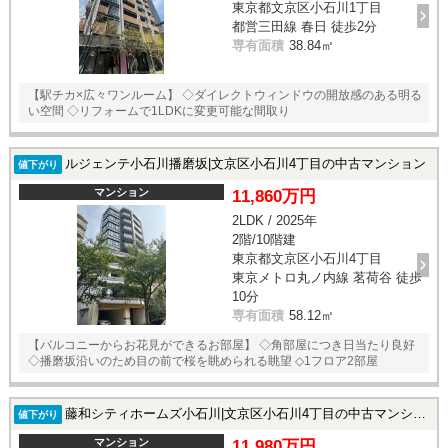
東京都文京区小石川1丁目
スタッフ紹介
都営三田線 春日 徒歩2分
専有面積
38.84㎡
お客様の声
【駅チカ×広々ワンルーム】 ◇ダイレクトウィンドウの開放感のある明る
お知らせ
い空間 ◇リフォームで1LDKに変更可能な間取り
お問い合わせ
ルジェンテ小石川播磨坂|文京区小石川4丁目の中古マンション
値下がり
マンション
11,860万円
来店予約
2LDK / 2025年
2階/10階建
お気に入り物件
東京都文京区小石川4丁目
東京メトロ丸ノ内線 茗荷谷 徒歩
10分
専有面積
58.12㎡
【バルコニーからお花見ができるお部屋】 ◇角部屋につき日当たり良好
◇播磨坂沿いのため目の前で桜を眺められる眺望 ◇1フロア2部屋
藤和シティホームズ小石川|文京区小石川4丁目の中古マンション
値下がり
マンション
11,980万円