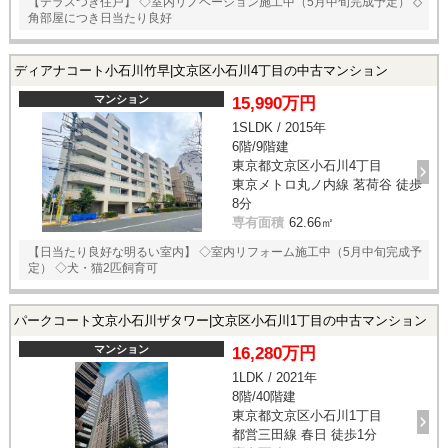
【テラスつき住戸】 ◇室内リノベーション施工中（5月中旬完成予定） ◇
角部屋につき日当たり良好
ディアナコート小石川竹早|文京区小石川4丁目の中古マンション
マンション
15,990万円
1SLDK / 2015年
6階/9階建
東京都文京区小石川4丁目
東京メトロ丸ノ内線 茗荷谷 徒歩
8分
専有面積
62.66㎡
【日当たり良好な明るい室内】 ◇室内リフォーム施工中（5月中旬完成予
定） ◇犬・猫2匹飼育可
パークコート文京小石川ザタワー|文京区小石川1丁目の中古マンション
マンション
16,280万円
1LDK / 2021年
8階/40階建
東京都文京区小石川1丁目
都営三田線 春日 徒歩1分