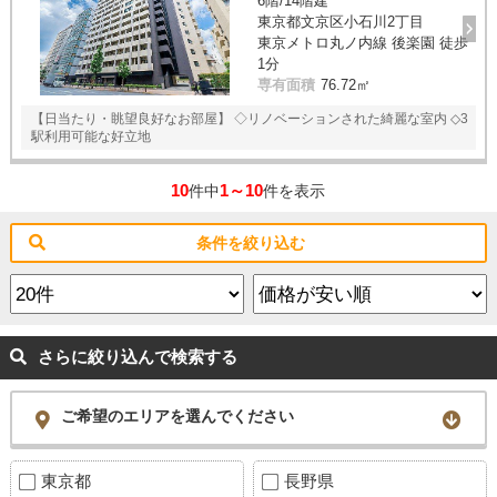
6階/14階建
東京都文京区小石川2丁目
東京メトロ丸ノ内線 後楽園 徒歩
1分
専有面積
76.72㎡
【日当たり・眺望良好なお部屋】 ◇リノベーションされた綺麗な室内 ◇3
駅利用可能な好立地
10
1～10
件中
件を表示
条件を絞り込む
さらに絞り込んで検索する
ご希望のエリアを選んでください
東京都
長野県