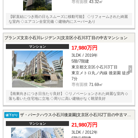
専有面積
43.32㎡
【駅直結につき雨の日もスムーズに移動可能】 ◇リフォームされた綺麗
な室内 ◇エアコン全室完備 ◇建物内にスーパーあり
ブランズ文京小石川レジデンス|文京区小石川3丁目の中古マンション
マンション
17,980万円
3LDK / 2019年
5階/7階建
東京都文京区小石川3丁目
東京メトロ丸ノ内線 後楽園 徒歩
7分
専有面積
71.69㎡
【南東向きにつき日当たり良好】 ◇リノベーションされた綺麗な室内 ◇
落ち着いた住宅地に立地 ◇周りに高い建物がなく眺望良好
ザ・パークハウス小石川後楽園|文京区小石川2丁目の中古マンション
値下がり
マンション
21,980万円
3LDK / 2012年