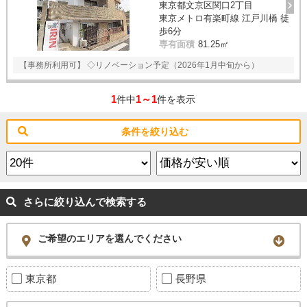
東京都文京区関口2丁目
スタッフ紹介
東京メトロ有楽町線 江戸川橋 徒
歩6分
お客様の声
専有面積
81.25㎡
【事務所利用可】 ◇リノベーション予定（2026年1月中旬から）
お知らせ
1
1～1
件中
件を表示
お問い合わせ
条件を絞り込む
来店予約
お気に入り物件
さらに絞り込んで検索する
ご希望のエリアを選んでください
東京都
長野県