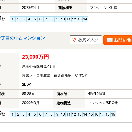
2023年4月
マンション/RC造
月
建物構造
4
枚
2丁目の中古マンション
23,000万円
東京都港区白金2丁目
地
東京メトロ南北線 白金高輪駅 徒歩5分
2LDK
り
85.28㎡
4階/10階建
面積
所在階
2000年3月
マンション/SRC造
月
建物構造
9
枚