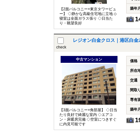
築年
【2面バルコニー×東京タワービュ
ー】 ◇静かな高級住宅地に立地 ◇
1
寝室は全面ガラス張り ◇日当た
り・眺望良好
レジオン白金クロス｜港区白金
check
中古マンション
価格
所在
交通
間取
専有
築年
【3面バルコニー×角部屋】 ◇日当
たり良好で綺麗な室内 ◇エアコ
1
ン・床暖房完備 ◇空室につきすぐ
に内見可能です