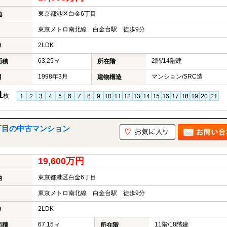
東京都港区白金6丁目
地
東京メトロ南北線 白金台駅 徒歩9分
2LDK
り
63.25㎡
2階/14階建
面積
所在階
1998年3月
マンション/SRC造
月
建物構造
1
枚
丁目の中古マンション
19,600万円
東京都港区白金6丁目
地
東京メトロ南北線 白金台駅 徒歩9分
2LDK
り
67.15㎡
11階/18階建
面積
所在階