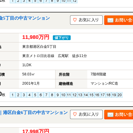
枚
金5丁目の中古マンション
11,980万円
値下がり
東京都港区白金5丁目
地
東京メトロ日比谷線 広尾駅 徒歩11分
1LDK
り
58.03㎡
7階/8階建
面積
所在階
2001年1月
マンション/RC造
月
建物構造
0
枚
｜港区白金6丁目の中古マンション
17,998万円