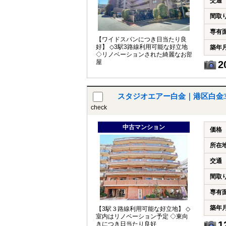
交通
間取
専有
【ワイドスパンにつき日当たり良
好】 ◇3駅3路線利用可能な好立地
築年
◇リノベーションされた綺麗なお部
屋
2
スタジオエアー白金｜港区白金
check
中古マンション
価格
所在
交通
間取
専有
築年
【3駅３路線利用可能な好立地】 ◇
室内はリノベーション予定 ◇東向
1
きにつき日当たり良好