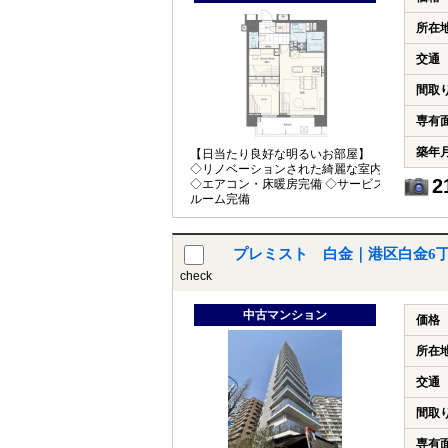
所在
交通
間取
専有
築年
【日当たり良好な明るいお部屋】
◇リノベーションされた綺麗な室内
2
◇エアコン・床暖房完備 ◇サービス
ルーム完備
プレミスト 白金｜港区白金6
check
中古マンション
価格
所在
交通
間取
専有