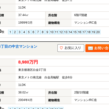
東京メトロ南北線 白金高輪駅 徒歩7分
1LDK
り
37.44㎡
6階/7階建
面積
所在階
1999年3月
マンション/RC造
月
建物構造
0
枚
3丁目の中古マンション
8,980万円
東京都港区白金3丁目
地
東京メトロ南北線 白金高輪駅 徒歩8分
1LDK
り
38.02㎡
2階/10階建
面積
所在階
2004年4月
マンション/RC造
月
建物構造
2