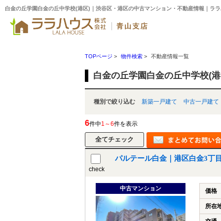
白金の丘学園白金の丘中学校(港区)｜渋谷区・港区の中古マンション・不動産情報｜ラ
TOPページ
>
物件検索
>
不動産情報一覧
白金の丘学園白金の丘中学校(港
種別で絞り込む
新築一戸建て
中古一戸建て
6
件中
1～6
件を表示
パルテール白金｜港区白金3丁
check
中古マンション
価格
所在