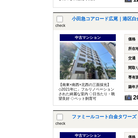
小田急コアロード広尾｜港区白
check
中古マンション
価格
所在
交通
間取
専有
【南東×南西×北西の三面採光】
築年
◇2021年に」フルリノベーション
された綺麗な室内 ◇日当たり・眺
2
望良好 ◇ペット飼育可
ファミールコート白金タワーズ
check
中古マンション
価格