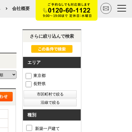
み
会社概要
トップページ
さらに絞り込んで検索
買いたい
エリア
売りたい
東京都
空間デザイン事例
長野県
マンションカタログ
会社概要
種別
スタッフ紹介
新築一戸建て