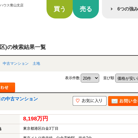
ラハウス青山支店
買う
売る
6つの強
区)の検索結果一覧
中古マンション
土地
表示件数
並び順
目の中古マンション
8,198万円
東京都港区白金3丁目
地