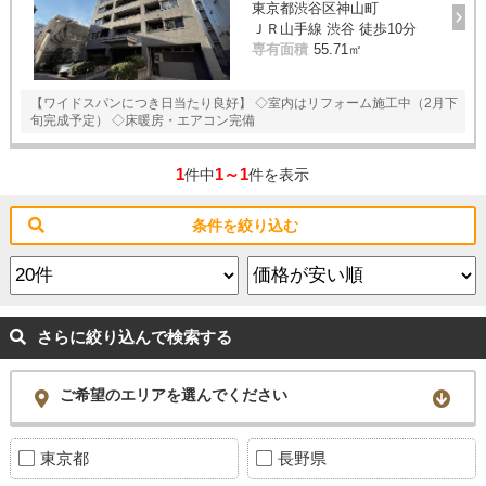
東京都渋谷区神山町
スタッフ紹介
ＪＲ山手線 渋谷 徒歩10分
専有面積
55.71㎡
お客様の声
【ワイドスパンにつき日当たり良好】 ◇室内はリフォーム施工中（2月下
お知らせ
旬完成予定） ◇床暖房・エアコン完備
お問い合わせ
1
1～1
件中
件を表示
来店予約
条件を絞り込む
お気に入り物件
さらに絞り込んで検索する
ご希望のエリアを選んでください
東京都
長野県