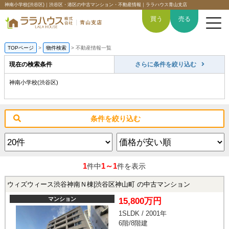
神南小学校(渋谷区)｜渋谷区・港区の中古マンション・不動産情報｜ララハウス青山支店
買う
売る
TOPページ
>
物件検索
>
不動産情報一覧
現在の検索条件
さらに条件を絞り込む
神南小学校(渋谷区)
トップページ
買いたい
条件を絞り込む
売りたい
空間デザイン事例
1
1～1
件中
件を表示
6つの強み
ウィズウィース渋谷神南Ｎ棟|渋谷区神山町 の中古マンション
マンション
15,800万円
会社概要
1SLDK / 2001年
6階/8階建