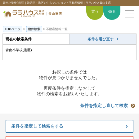
青南小学校(港区)｜渋谷区・港区の中古マンション・不動産情報｜ララハウス青山支店
買う
売る
TOPページ
>
物件検索
>
不動産情報一覧
現在の検索条件
条件を選び直す
青南小学校(港区)
トップページ
買いたい
お探しの条件では
物件が見つかりませんでした。
売りたい
再度条件を指定しなおして
物件の検索をお願いいたします。
空間デザイン事例
条件を指定し直して検索
6つの強み
条件を指定して検索をする
会社概要