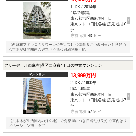
1LDK / 2014年
4階/24階建
東京都港区西麻布4丁目
東京メトロ日比谷線 広尾 徒歩6
分
専有面積
43.19㎡
【西麻布アドレスのタワーレジデンス】 ◇南向きにつき日当たり良好 ◇
六本木が徒歩圏内の好立地 ◇4駅3路線利用可能
フリーディオ西麻布|港区西麻布4丁目の中古マンション
マンション
13,999万円
2LDK / 1999年
8階/13階建
東京都港区西麻布4丁目
東京メトロ日比谷線 広尾 徒歩7
分
専有面積
52.96㎡
【六本木が生活圏内の好立地】 ◇角部屋につき日当たり良好 ◇室内はリ
ノベーション施工予定