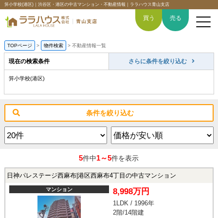
笄小学校(港区)｜渋谷区・港区の中古マンション・不動産情報｜ララハウス青山支店
買う
売る
TOPページ
>
物件検索
>
不動産情報一覧
現在の検索条件
さらに条件を絞り込む
笄小学校(港区)
トップページ
買いたい
条件を絞り込む
売りたい
空間デザイン事例
5
1～5
件中
件を表示
6つの強み
日神パレステージ西麻布|港区西麻布4丁目の中古マンション
マンション
8,998万円
会社概要
1LDK / 1996年
2階/14階建