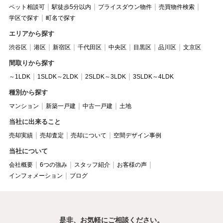
ペット相談可
駅徒歩5分以内
プライスダウン物件
売買物件検索
学区で探す
町名で探す
エリアから探す
渋谷区
港区
新宿区
千代田区
中央区
目黒区
品川区
文京区
間取りから探す
～1LDK
1SLDK～2LDK
2SLDK～3LDK
3SLDK～4LDK
種別から探す
マンション
新築一戸建
中古一戸建
土地
当社に出来ること
売却実績
売却査定
売却について
空間デザイン事例
当社について
会社概要
6つの強み
スタッフ紹介
お客様の声
インフォメーション
ブログ
是非、お気軽にご相談ください。