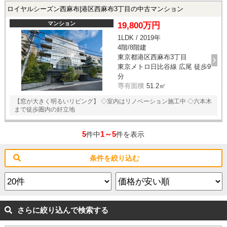
ロイヤルシーズン西麻布|港区西麻布3丁目の中古マンション
マンション
19,800万円
1LDK / 2019年
4階/8階建
東京都港区西麻布3丁目
東京メトロ日比谷線 広尾 徒歩9
分
専有面積
51.2㎡
【窓が大きく明るいリビング】 ◇室内はリノベーション施工中 ◇六本木
まで徒歩圏内の好立地
5
1～5
件中
件を表示
条件を絞り込む
さらに絞り込んで検索する