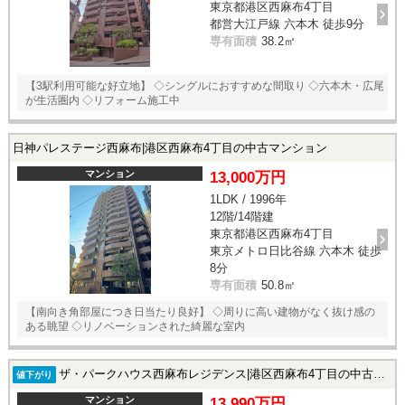
東京都港区西麻布4丁目
スタッフ紹介
都営大江戸線 六本木 徒歩9分
専有面積
38.2㎡
お客様の声
【3駅利用可能な好立地】 ◇シングルにおすすめな間取り ◇六本木・広尾
お知らせ
が生活圏内 ◇リフォーム施工中
お問い合わせ
日神パレステージ西麻布|港区西麻布4丁目の中古マンション
マンション
13,000万円
来店予約
1LDK / 1996年
12階/14階建
お気に入り物件
東京都港区西麻布4丁目
東京メトロ日比谷線 六本木 徒歩
8分
専有面積
50.8㎡
【南向き角部屋につき日当たり良好】 ◇周りに高い建物がなく抜け感の
ある眺望 ◇リノベーションされた綺麗な室内
ザ・パークハウス西麻布レジデンス|港区西麻布4丁目の中古マンション
値下がり
マンション
13,990万円