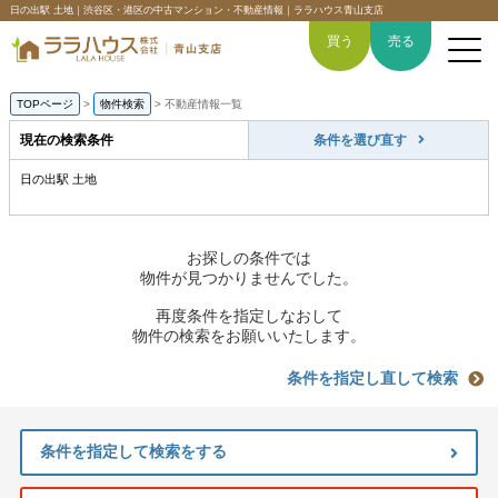
日の出駅 土地｜渋谷区・港区の中古マンション・不動産情報｜ララハウス青山支店
買う
売る
TOPページ
>
物件検索
>
不動産情報一覧
現在の検索条件
条件を選び直す
日の出駅 土地
トップページ
買いたい
お探しの条件では
物件が見つかりませんでした。
売りたい
再度条件を指定しなおして
物件の検索をお願いいたします。
空間デザイン事例
条件を指定し直して検索
6つの強み
条件を指定して検索をする
会社概要