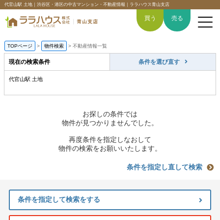
代官山駅 土地｜渋谷区・港区の中古マンション・不動産情報｜ララハウス青山支店
買う
売る
TOPページ
>
物件検索
>
不動産情報一覧
現在の検索条件
条件を選び直す
代官山駅 土地
トップページ
買いたい
お探しの条件では
物件が見つかりませんでした。
売りたい
再度条件を指定しなおして
物件の検索をお願いいたします。
空間デザイン事例
条件を指定し直して検索
6つの強み
条件を指定して検索をする
会社概要