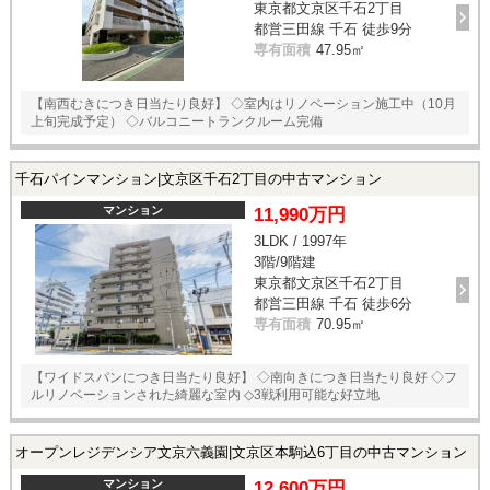
東京都文京区千石2丁目
スタッフ紹介
都営三田線 千石 徒歩9分
専有面積
47.95㎡
お客様の声
【南西むきにつき日当たり良好】 ◇室内はリノベーション施工中（10月
お知らせ
上旬完成予定） ◇バルコニートランクルーム完備
お問い合わせ
千石パインマンション|文京区千石2丁目の中古マンション
マンション
11,990万円
来店予約
3LDK / 1997年
3階/9階建
お気に入り物件
東京都文京区千石2丁目
都営三田線 千石 徒歩6分
専有面積
70.95㎡
【ワイドスパンにつき日当たり良好】 ◇南向きにつき日当たり良好 ◇フ
ルリノベーションされた綺麗な室内 ◇3戦利用可能な好立地
オープンレジデンシア文京六義園|文京区本駒込6丁目の中古マンション
マンション
12,600万円