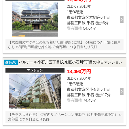
2LDK / 2018年
1階/4階建
東京都文京区本駒込6丁目
都営三田線 千石 徒歩6分
専有面積
54.64㎡
【六義園のすぐそばの落ち着いた住宅地に立地】 ◇1階につき下階に住戸
なし ◇3駅利用可能な好立地 ◇角部屋につき日当たり良好
パルテール小石川五丁目|文京区小石川5丁目の中古マンション
値下がり
マンション
13,490万円
3LDK / 2004年
1階/6階建
東京都文京区小石川5丁目
都営三田線 千石 徒歩17分
専有面積
74.43㎡
【テラスつき住戸】 ◇室内リノベーション施工中（5月中旬完成予定） ◇
角部屋につき日当たり良好