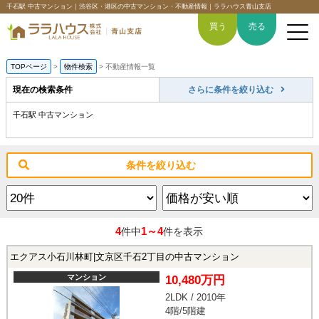
千石駅 中古マンション｜渋谷区・港区の中古マンション・不動産情報｜ララハウス青山支店
買う
売る
TOPページ
>
物件検索
>
不動産情報一覧
現在の検索条件
さらに条件を絞り込む
千石駅 中古マンション
トップページ
買いたい
条件を絞り込む
売りたい
空間デザイン事例
4
1～4
件中
件を表示
6つの強み
エクアス小石川林町|文京区千石2丁目の中古マンション
マンション
10,480万円
会社概要
2LDK / 2010年
4階/5階建