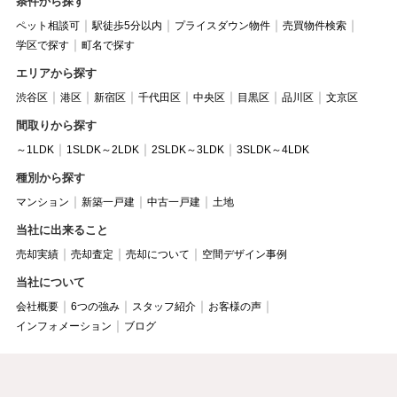
条件から探す
ペット相談可
駅徒歩5分以内
プライスダウン物件
売買物件検索
学区で探す
町名で探す
エリアから探す
渋谷区
港区
新宿区
千代田区
中央区
目黒区
品川区
文京区
間取りから探す
～1LDK
1SLDK～2LDK
2SLDK～3LDK
3SLDK～4LDK
種別から探す
マンション
新築一戸建
中古一戸建
土地
当社に出来ること
売却実績
売却査定
売却について
空間デザイン事例
当社について
会社概要
6つの強み
スタッフ紹介
お客様の声
インフォメーション
ブログ