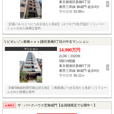
東京都港区新橋6丁目
スタッフ紹介
都営三田線 御成門 徒歩4分
専有面積
53.89㎡
お客様の声
【2面バルコニーにつき日当たり良好】 ◇1フロア2住戸設計 ◇リノベー
お知らせ
ションされた綺麗な室内
お問い合わせ
リビオレゾン新橋ｎｅｘ|港区新橋5丁目の中古マンション
マンション
14,990万円
来店予約
2LDK / 2020年
5階/14階建
お気に入り物件
東京都港区新橋5丁目
都営三田線 御成門 徒歩6分
専有面積
56.12㎡
【4駅9路線利用可能な好立地】 ◇角部屋につき日当たり良好 ◇リフォー
ムされた綺麗な室内
ザ・パークハウス芝御成門【会員様限定で公開中！】
会員限定