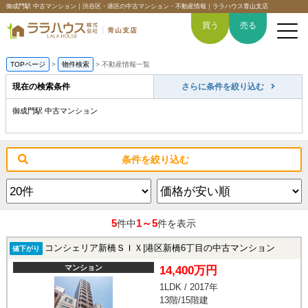
御成門駅 中古マンション｜渋谷区・港区の中古マンション・不動産情報｜ララハウス青山支店
買う
売る
TOPページ
>
物件検索
>
不動産情報一覧
現在の検索条件
さらに条件を絞り込む
御成門駅 中古マンション
トップページ
買いたい
条件を絞り込む
売りたい
空間デザイン事例
5
1～5
件中
件を表示
6つの強み
コンシェリア新橋ＳＩＸ|港区新橋6丁目の中古マンション
値下がり
マンション
14,400万円
会社概要
1LDK / 2017年
13階/15階建