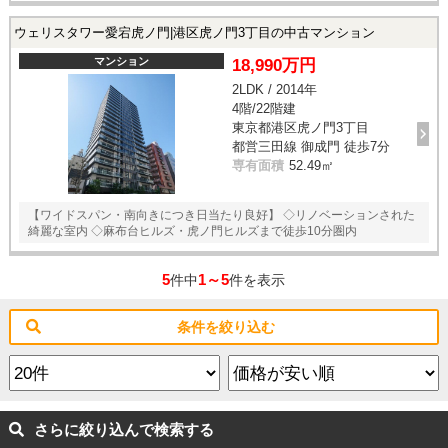
ウェリスタワー愛宕虎ノ門|港区虎ノ門3丁目の中古マンション
マンション
18,990万円
2LDK / 2014年
4階/22階建
東京都港区虎ノ門3丁目
都営三田線 御成門 徒歩7分
専有面積
52.49㎡
【ワイドスパン・南向きにつき日当たり良好】 ◇リノベーションされた
綺麗な室内 ◇麻布台ヒルズ・虎ノ門ヒルズまで徒歩10分圏内
5
1～5
件中
件を表示
条件を絞り込む
さらに絞り込んで検索する