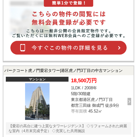
パークコート虎ノ門愛宕タワー|港区虎ノ門3丁目の中古マンション
マンション
18,500万円
1LDK / 2008年
5階/30階建
東京都港区虎ノ門3丁目
都営三田線 御成門 徒歩9分
専有面積
45.52㎡
【愛宕の高台に建つ上質なタワーレジデンス】 ◇リフォームされた綺麗
な室内（4月末完成予定） ◇充実した共用施設