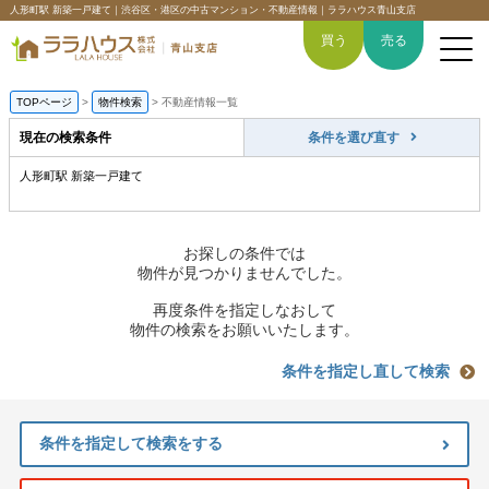
人形町駅 新築一戸建て｜渋谷区・港区の中古マンション・不動産情報｜ララハウス青山支店
買う
売る
TOPページ
>
物件検索
>
不動産情報一覧
現在の検索条件
条件を選び直す
人形町駅 新築一戸建て
トップページ
買いたい
お探しの条件では
物件が見つかりませんでした。
売りたい
再度条件を指定しなおして
物件の検索をお願いいたします。
空間デザイン事例
条件を指定し直して検索
6つの強み
条件を指定して検索をする
会社概要