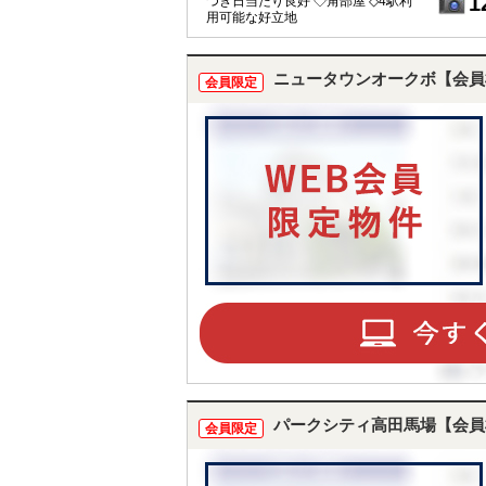
1
つき日当たり良好 ◇角部屋 ◇4駅利
用可能な好立地
ニュータウンオークボ【会員
会員限定
パークシティ高田馬場【会員
会員限定