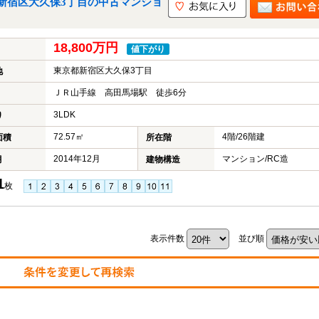
新宿区大久保3丁目の中古マンショ
18,800万円
値下がり
東京都新宿区大久保3丁目
地
ＪＲ山手線 高田馬場駅 徒歩6分
3LDK
り
72.57㎡
4階/26階建
面積
所在階
2014年12月
マンション/RC造
月
建物構造
1
枚
表示件数
並び順