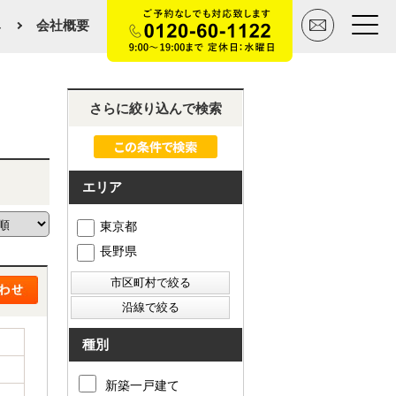
み
会社概要
トップページ
さらに絞り込んで検索
買いたい
エリア
売りたい
東京都
空間デザイン事例
長野県
マンションカタログ
会社概要
種別
スタッフ紹介
新築一戸建て