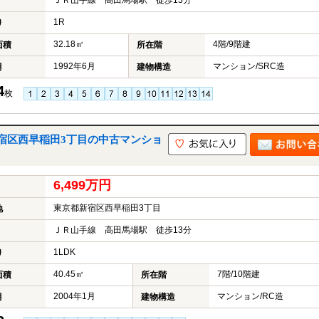
ＪＲ山手線 高田馬場駅 徒歩13分
1R
り
32.18㎡
4階/9階建
面積
所在階
1992年6月
マンション/SRC造
月
建物構造
4
枚
宿区西早稲田3丁目の中古マンショ
6,499万円
東京都新宿区西早稲田3丁目
地
ＪＲ山手線 高田馬場駅 徒歩13分
1LDK
り
40.45㎡
7階/10階建
面積
所在階
2004年1月
マンション/RC造
月
建物構造