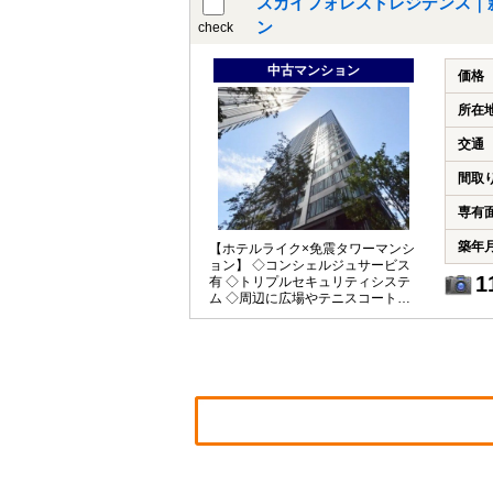
スカイフォレストレジデンス｜
ン
check
中古マンション
価格
所在
交通
間取
専有
築年
【ホテルライク×免震タワーマンシ
ョン】 ◇コンシェルジュサービス
1
有 ◇トリプルセキュリティシステ
ム ◇周辺に広場やテニスコートが
ありスポーツが満喫できます