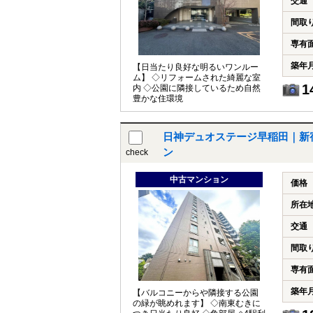
交通
間取
専有
築年
【日当たり良好な明るいワンルー
ム】 ◇リフォームされた綺麗な室
1
内 ◇公園に隣接しているため自然
豊かな住環境
日神デュオステージ早稲田｜新
ン
check
中古マンション
価格
所在
交通
間取
専有
築年
【バルコニーからや隣接する公園
の緑が眺めれます】 ◇南東むきに