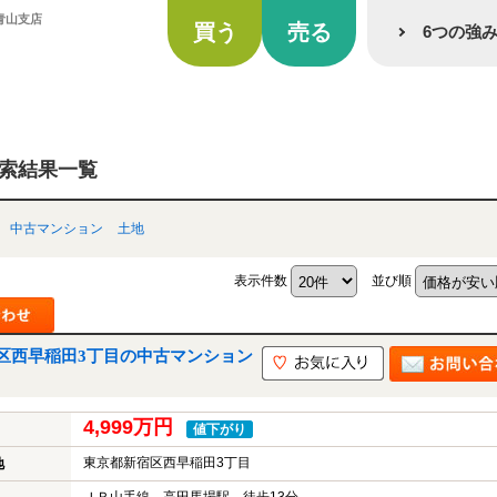
青山支店
買う
売る
6つの強
検索結果一覧
中古マンション
土地
表示件数
並び順
区西早稲田3丁目の中古マンション
4,999万円
値下がり
東京都新宿区西早稲田3丁目
地