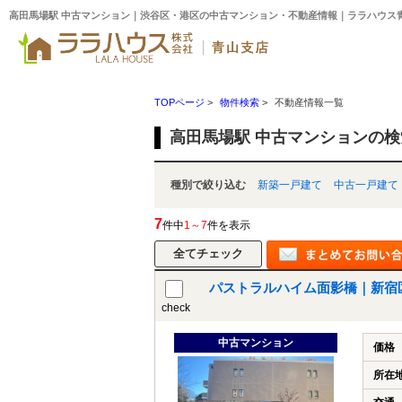
高田馬場駅 中古マンション｜渋谷区・港区の中古マンション・不動産情報｜ララハウス
TOPページ
>
物件検索
>
不動産情報一覧
高田馬場駅 中古マンションの
種別で絞り込む
新築一戸建て
中古一戸建て
7
件中
1～7
件を表示
パストラルハイム面影橋｜新宿
check
中古マンション
価格
所在