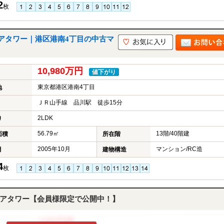
2
枚
アタワー｜港区港南4丁目の中古マ
10,980万円
値下がり
東京都港区港南4丁目
地
ＪＲ山手線 品川駅 徒歩15分
2LDK
り
56.79㎡
13階/40階建
面積
所在階
2005年10月
マンション/RC造
月
建物構造
4
枚
アタワー【会員様限定で公開中！】