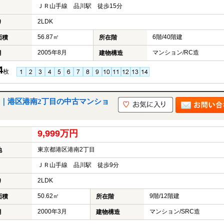
ＪＲ山手線 品川駅 徒歩15分
2LDK
り
56.87㎡
6階/40階建
面積
所在階
2005年8月
マンション/RC造
月
建物構造
4
枚
｜港区港南2丁目の中古マンショ
9,999万円
東京都港区港南2丁目
地
ＪＲ山手線 品川駅 徒歩9分
2LDK
り
50.62㎡
9階/12階建
面積
所在階
2000年3月
マンション/SRC造
月
建物構造