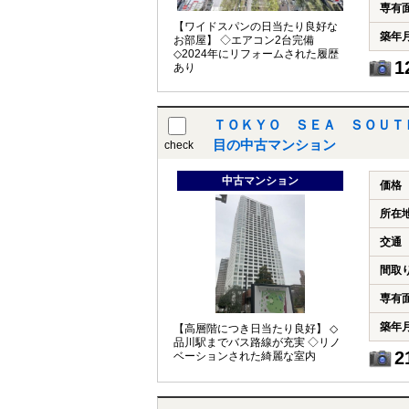
専有
【ワイドスパンの日当たり良好な
築年
お部屋】 ◇エアコン2台完備
◇2024年にリフォームされた履歴
1
あり
ＴＯＫＹＯ ＳＥＡ ＳＯＵＴ
目の中古マンション
check
中古マンション
価格
所在
交通
間取
専有
築年
【高層階につき日当たり良好】 ◇
品川駅までバス路線が充実 ◇リノ
2
ベーションされた綺麗な室内