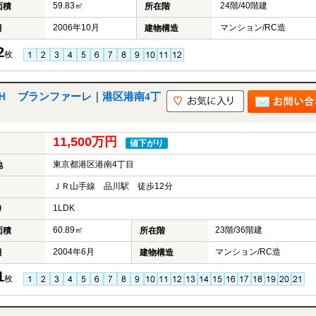
59.83㎡
24階/40階建
面積
所在階
2006年10月
マンション/RC造
月
建物構造
2
枚
Ｈ ブランファーレ｜港区港南4丁
11,500万円
値下がり
東京都港区港南4丁目
地
ＪＲ山手線 品川駅 徒歩12分
1LDK
り
60.89㎡
23階/36階建
面積
所在階
2004年6月
マンション/RC造
月
建物構造
1
枚