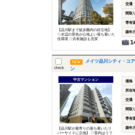
交通
間取
専有
【品川駅まで徒歩圏内の好立地】
築年
◇水辺の景色が心地よい落ち着いた
住環境 ◇共有施設も充実
1
メイツ品川シティ・コア
NEW
check
ン
中古マンション
価格
所在
交通
間取
専有
築年
【品川駅が最寄りの落ち着いたリ
バーサイドに立地】 ◇室内はリフ