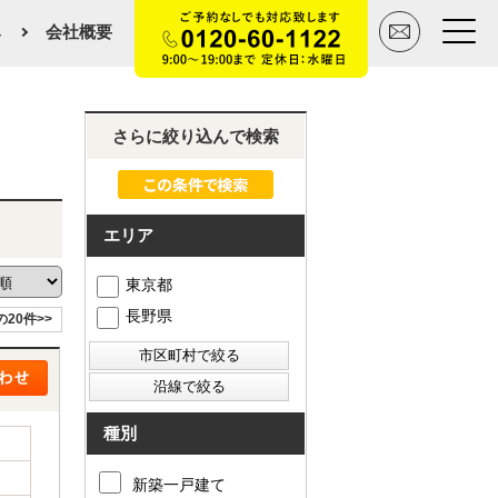
み
会社概要
トップページ
さらに絞り込んで検索
買いたい
エリア
売りたい
東京都
空間デザイン事例
長野県
の20件>>
マンションカタログ
会社概要
種別
スタッフ紹介
新築一戸建て