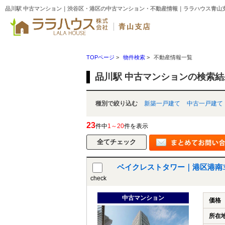
品川駅 中古マンション｜渋谷区・港区の中古マンション・不動産情報｜ララハウス青山
TOPページ
>
物件検索
>
不動産情報一覧
品川駅 中古マンションの検索
種別で絞り込む
新築一戸建て
中古一戸建て
23
件中
1～20
件を表示
ベイクレストタワー｜港区港南
check
中古マンション
価格
所在