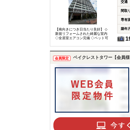
交通
間取
専有
築年
【南向きにつき日当たり良好】 ◇
新規リフォームされた綺麗な室内
1
◇全居室エアコン完備 ◇ペット可
ベイクレストタワー【会員様
会員限定