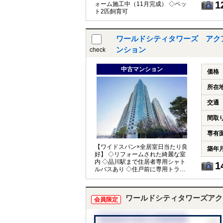
1
ォーム施工中（11月完成） ◇ペッ
ト2匹飼育可
ワールドシティタワーズ アク
ンション
check
中古マンション
価格
所在
交通
間取
専有
【ワイドスパン×全居室日当たり良
築年
好】 ◇リフォームされた綺麗な室
内 ◇品川駅まで住居者専用シャト
1
ルバスあり ◇住戸前に専用トラン
クルーム完備
ワールドシティタワーズアク
会員限定