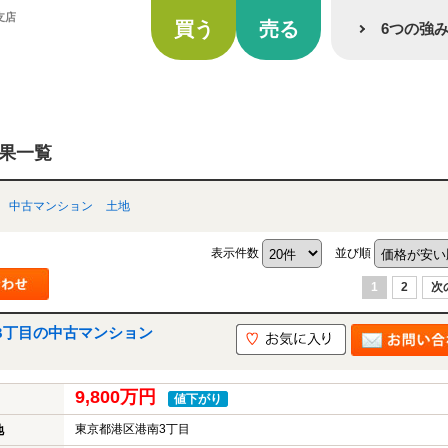
支店
買う
売る
6つの強
結果一覧
中古マンション
土地
表示件数
並び順
1
2
次
3丁目の中古マンション
9,800万円
値下がり
東京都港区港南3丁目
地