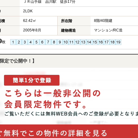
ＪＲ山手線 品川駅 徒歩17分
2LDK
り
62.42㎡
8階/40階建
面積
所在階
2005年8月
マンション/RC造
月
建物構造
9
枚
限定で公開中！】