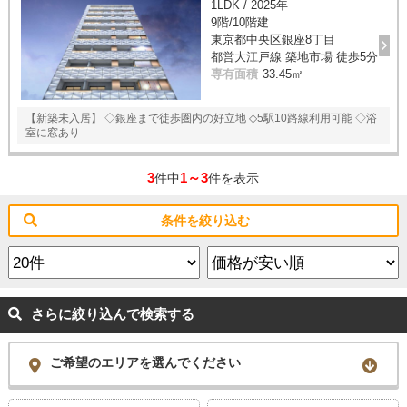
1LDK / 2025年
9階/10階建
東京都中央区銀座8丁目
都営大江戸線 築地市場 徒歩5分
専有面積
33.45㎡
【新築未入居】 ◇銀座まで徒歩圏内の好立地 ◇5駅10路線利用可能 ◇浴
室に窓あり
3
1～3
件中
件を表示
条件を絞り込む
さらに絞り込んで検索する
ご希望のエリアを選んでください