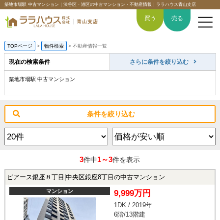
築地市場駅 中古マンション｜渋谷区・港区の中古マンション・不動産情報｜ララハウス青山支店
買う
売る
TOPページ
>
物件検索
>
不動産情報一覧
現在の検索条件
さらに条件を絞り込む
築地市場駅 中古マンション
トップページ
買いたい
条件を絞り込む
売りたい
空間デザイン事例
3
1～3
件中
件を表示
6つの強み
ピアース銀座８丁目|中央区銀座8丁目の中古マンション
マンション
9,999万円
会社概要
1DK / 2019年
6階/13階建