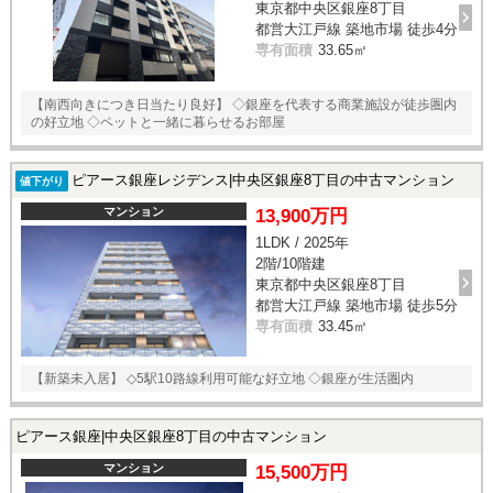
東京都中央区銀座8丁目
スタッフ紹介
都営大江戸線 築地市場 徒歩4分
専有面積
33.65㎡
お客様の声
【南西向きにつき日当たり良好】 ◇銀座を代表する商業施設が徒歩圏内
お知らせ
の好立地 ◇ペットと一緒に暮らせるお部屋
お問い合わせ
ピアース銀座レジデンス|中央区銀座8丁目の中古マンション
値下がり
マンション
13,900万円
来店予約
1LDK / 2025年
2階/10階建
お気に入り物件
東京都中央区銀座8丁目
都営大江戸線 築地市場 徒歩5分
専有面積
33.45㎡
【新築未入居】 ◇5駅10路線利用可能な好立地 ◇銀座が生活圏内
ピアース銀座|中央区銀座8丁目の中古マンション
マンション
15,500万円