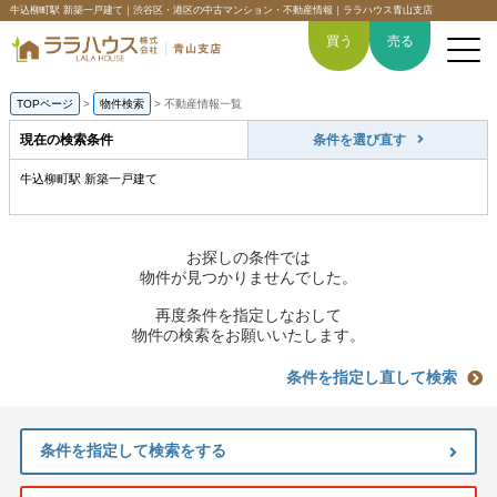
牛込柳町駅 新築一戸建て｜渋谷区・港区の中古マンション・不動産情報｜ララハウス青山支店
買う
売る
TOPページ
>
物件検索
>
不動産情報一覧
現在の検索条件
条件を選び直す
牛込柳町駅 新築一戸建て
トップページ
買いたい
お探しの条件では
物件が見つかりませんでした。
売りたい
再度条件を指定しなおして
物件の検索をお願いいたします。
空間デザイン事例
条件を指定し直して検索
6つの強み
条件を指定して検索をする
会社概要