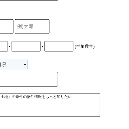
-
-
(半角数字)