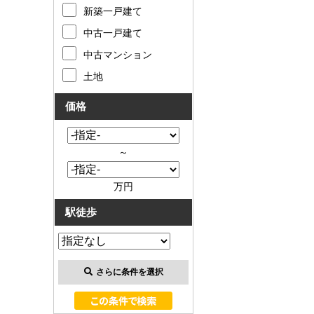
お客様の声
新築一戸建て
中古一戸建て
お知らせ
中古マンション
土地
お問い合わせ
価格
来店予約
お気に入り物件
～
会員登録
万円
駅徒歩
ログイン
さらに条件を選択