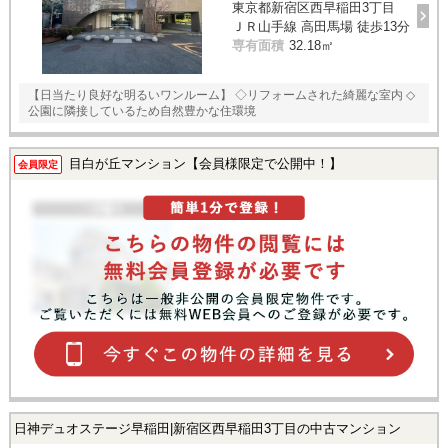
東京都新宿区西早稲田3丁目
スタッフ紹介
ＪＲ山手線 高田馬場 徒歩13分
専有面積
32.18㎡
お客様の声
【日当たり良好な明るいワンルーム】 ◇リフォームされた綺麗な室内 ◇
お知らせ
公園に隣接しているため自然豊かな住環境
お問い合わせ
目白が丘マンション【会員様限定で公開中！】
会員限定
来店予約
お気に入り物件
日神デュオステージ早稲田|新宿区西早稲田3丁目の中古マンション