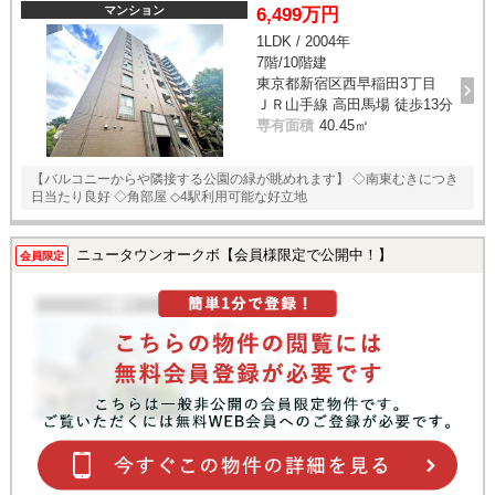
マンション
6,499万円
1LDK / 2004年
7階/10階建
東京都新宿区西早稲田3丁目
ＪＲ山手線 高田馬場 徒歩13分
専有面積
40.45㎡
【バルコニーからや隣接する公園の緑が眺めれます】 ◇南東むきにつき
日当たり良好 ◇角部屋 ◇4駅利用可能な好立地
ニュータウンオークボ【会員様限定で公開中！】
会員限定