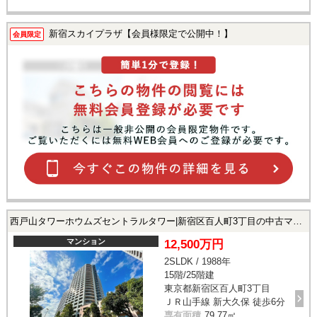
新宿スカイプラザ【会員様限定で公開中！】
会員限定
西戸山タワーホウムズセントラルタワー|新宿区百人町3丁目の中古マンション
マンション
12,500万円
2SLDK / 1988年
15階/25階建
東京都新宿区百人町3丁目
ＪＲ山手線 新大久保 徒歩6分
専有面積
79.77㎡