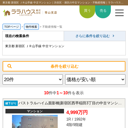
東京都 新宿区 ＪＲ山手線 中古マンション｜渋谷区・港区の中古マンション・不動産情報｜ララハウス青山支店
買う
売る
TOPページ
>
物件検索
>
不動産情報一覧
現在の検索条件
さらに条件を絞り込む
東京都 新宿区 ＪＲ山手線 中古マンション
トップページ
買いたい
条件を絞り込む
売りたい
空間デザイン事例
10
1～10
件中
件を表示
6つの強み
パストラルハイム面影橋|新宿区西早稲田3丁目の中古マンション
値下がり
マンション
4,999万円
会社概要
1R / 1992年
4階/9階建