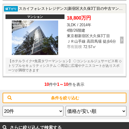
スカイフォレストレジデンス|新宿区大久保3丁目の中古マンション
値下がり
マンション
18,800万円
3LDK / 2014年
4階/26階建
東京都新宿区大久保3丁目
ＪＲ山手線 高田馬場 徒歩6分
専有面積
72.57㎡
【ホテルライク×免震タワーマンション】 ◇コンシェルジュサービス有 ◇
トリプルセキュリティシステム ◇周辺に広場やテニスコートがありスポ
ーツが満喫できます
10
1～10
件中
件を表示
条件を絞り込む
さらに絞り込んで検索する