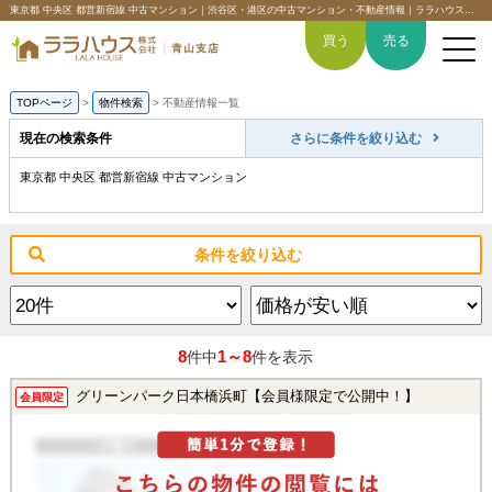
東京都 中央区 都営新宿線 中古マンション｜渋谷区・港区の中古マンション・不動産情報｜ララハウス青山支店
買う
売る
TOPページ
>
物件検索
>
不動産情報一覧
現在の検索条件
さらに条件を絞り込む
東京都 中央区 都営新宿線 中古マンション
トップページ
買いたい
条件を絞り込む
売りたい
空間デザイン事例
8
1～8
件中
件を表示
6つの強み
グリーンパーク日本橋浜町【会員様限定で公開中！】
会員限定
会社概要