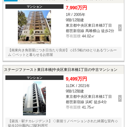
マンション
7,990万円
1R / 2005年
9階/12階建
東京都中央区東日本橋3丁目
都営新宿線 馬喰横山 徒歩2分
専有面積
44.02㎡
【南東向き角部屋につき日当たり良好】 ◇15.5帖のゆとりあるワンルー
ム ◇ペットと暮らせるお部屋
ステージファースト東日本橋|中央区東日本橋1丁目の中古マンション
マンション
9,499万円
1LDK / 2021年
9階/12階建
東京都中央区東日本橋1丁目
都営新宿線 浜町 徒歩4分
専有面積
41.75㎡
【築浅・駅チカレジデンス】 ◇新規リノベーションされた綺麗な室内 ◇
徒歩10分圏内に5駅利用可