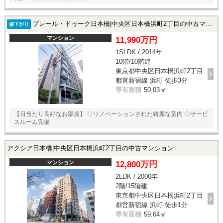
プレール・ドゥーク日本橋|中央区日本橋浜町2丁目の中古マンション
値下がり
マンション
11,990万円
1SLDK / 2014年
10階/10階建
東京都中央区日本橋浜町2丁目
都営新宿線 浜町 徒歩3分
専有面積
50.03㎡
【日当たり良好なお部屋】 ◇リノベーションされた綺麗な室内 ◇サービ
スルーム完備
アクシア日本橋|中央区日本橋浜町2丁目の中古マンション
マンション
12,800万円
2LDK / 2000年
2階/15階建
東京都中央区日本橋浜町2丁目
都営新宿線 浜町 徒歩1分
専有面積
59.64㎡