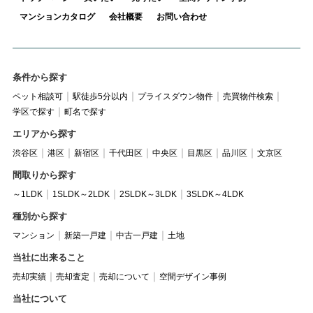
マンションカタログ
会社概要
お問い合わせ
条件から探す
ペット相談可
駅徒歩5分以内
プライスダウン物件
売買物件検索
学区で探す
町名で探す
エリアから探す
渋谷区
港区
新宿区
千代田区
中央区
目黒区
品川区
文京区
間取りから探す
～1LDK
1SLDK～2LDK
2SLDK～3LDK
3SLDK～4LDK
種別から探す
マンション
新築一戸建
中古一戸建
土地
当社に出来ること
売却実績
売却査定
売却について
空間デザイン事例
当社について