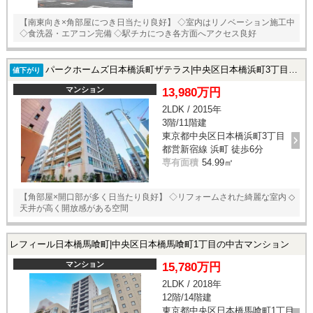
【南東向き×角部屋につき日当たり良好】 ◇室内はリノベーション施工中
◇食洗器・エアコン完備 ◇駅チカにつき各方面へアクセス良好
パークホームズ日本橋浜町ザテラス|中央区日本橋浜町3丁目の中古マンション
値下がり
マンション
13,980万円
2LDK / 2015年
3階/11階建
東京都中央区日本橋浜町3丁目
都営新宿線 浜町 徒歩6分
専有面積
54.99㎡
【角部屋×開口部が多く日当たり良好】 ◇リフォームされた綺麗な室内 ◇
天井が高く開放感がある空間
レフィール日本橋馬喰町|中央区日本橋馬喰町1丁目の中古マンション
マンション
15,780万円
2LDK / 2018年
12階/14階建
東京都中央区日本橋馬喰町1丁目