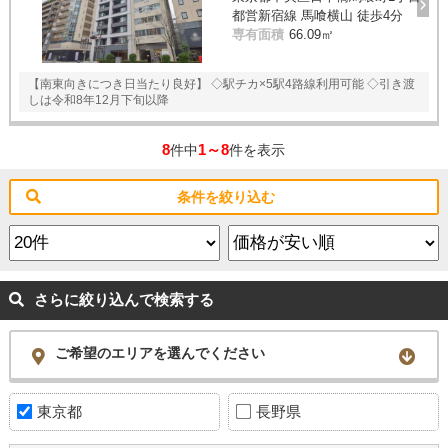
都営新宿線 馬喰横山 徒歩4分
専有面積
66.09㎡
【南東向きにつき日当たり良好】 ◇駅チカ×5駅4路線利用可能 ◇引き渡
しは令和8年12月下旬以降
8
1～8
件中
件を表示
条件を絞り込む
さらに絞り込んで検索する
ご希望のエリアを選んでください
東京都
長野県