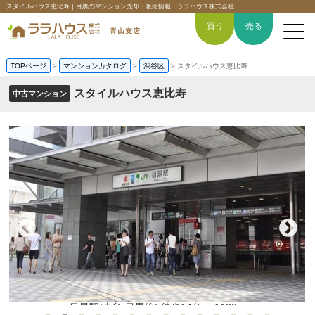
スタイルハウス恵比寿｜目黒のマンション売却・販売情報｜ララハウス株式会社
買う
売る
TOPページ
>
マンションカタログ
>
渋谷区
>
スタイルハウス恵比寿
スタイルハウス恵比寿
中古マンション
トップページ
買いたい
売りたい
空間デザイン事例
6つの強み
会社概要
目黒駅(東急 目黒線) 徒歩14分。 1120m