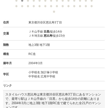
スタッフ紹介
お客様の声
住所
東京都渋谷区恵比寿3丁目
お知らせ
ＪＲ山手線
目黒
/徒歩14分
交通
ＪＲ埼京線
恵比寿
/徒歩15分
お問い合わせ
階数
地上3階 地下1階
来店予約
構造
RC造
お気に入り物件
築年月
2004年3月
小学校名:加計塚小学校
学区
中学校名:広尾中学校
リンク
スタイルハウス恵比寿は東京都渋谷区恵比寿3丁目にあるマンション
で、最寄り駅はＪＲ山手線の「目黒」から徒歩14分の距離にありま
す。2004年3月に地上3階 地下1階RC造で建てられた全21戸のマンシ
ョンです。