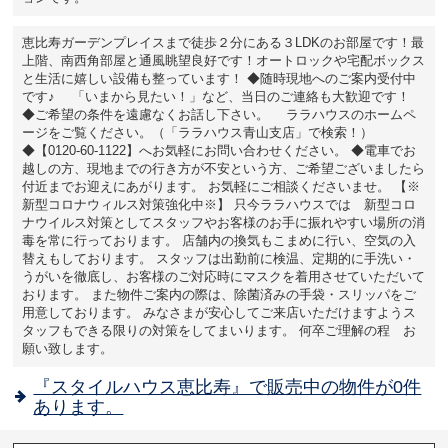
恵比寿ガーデンプレイスまで徒歩２分にある３LDKのお部屋です！最
上階、南西角部屋と通風眺望良好です！オートロックや宅配ボックス
と生活に嬉しい設備も整っています！ ◆随時現地へのご案内受付中
です♪ 「いまから見たい！」など、当日のご連絡も大歓迎です！
◆ご希望の条件を遠慮なくお話し下さい。 ララハウスのホームペ
ージをご覧ください。（「ララハウス青山支店」で検索！）
◆【0120-60-1122】へお気軽にお問い合わせください。 ◆電車でお
越しの方、現地までの行き方が不安という方、ご希望ございましたら
付近までお迎えにあがります。 お気軽にご相談くださいませ。 【※
新型コロナウィルス対策強化中※】 只今ララハウスでは 新型コロ
ナウイルス対策としてスタッフやお客様のお手に振れやすい場所の消
毒を常に行っております。 店舗内の換気もこまめに行い、空気の入
替えもしております。 スタッフは出勤前に検温、定期的に手洗い・
うがいを徹底し、お客様のご対応時にマスクを着用させていただいて
おります。 また物件ご案内の際は、除菌済みの手袋・スリッパをご
用意しております。 みなさまが安心してご来店いただけますようス
タッフもできる限りの対策をしてまいります。 何卒ご理解の程 お
願い致します。
『スタイルハウス恵比寿』で販売中の物件が0件
あります。