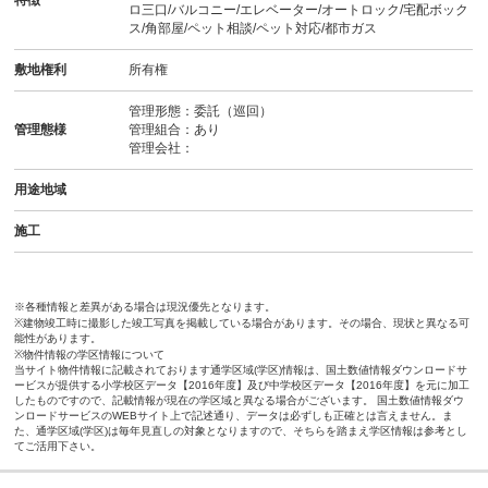
ロ三口/バルコニー/エレベーター/オートロック/宅配ボック
ス/角部屋/ペット相談/ペット対応/都市ガス
敷地権利
所有権
管理形態：委託（巡回）
管理態様
管理組合：あり
管理会社：
用途地域
施工
※各種情報と差異がある場合は現況優先となります。
※建物竣工時に撮影した竣工写真を掲載している場合があります。その場合、現状と異なる可
能性があります。
※物件情報の学区情報について
当サイト物件情報に記載されております通学区域(学区)情報は、国土数値情報ダウンロードサ
ービスが提供する小学校区データ【2016年度】及び中学校区データ【2016年度】を元に加工
したものですので、記載情報が現在の学区域と異なる場合がございます。 国土数値情報ダウ
ンロードサービスのWEBサイト上で記述通り、データは必ずしも正確とは言えません。ま
た、通学区域(学区)は毎年見直しの対象となりますので、そちらを踏まえ学区情報は参考とし
てご活用下さい。