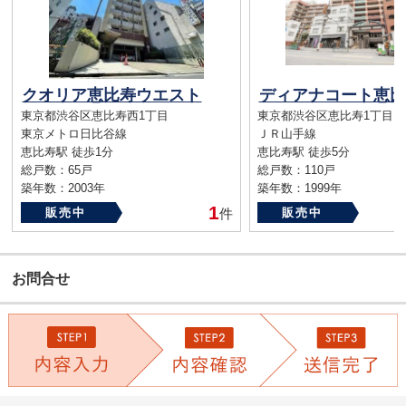
クオリア恵比寿ウエスト
ディアナコート恵比
東京都渋谷区恵比寿西1丁目
東京都渋谷区恵比寿1丁目
東京メトロ日比谷線
ＪＲ山手線
恵比寿駅 徒歩1分
恵比寿駅 徒歩5分
総戸数：65戸
総戸数：110戸
築年数：2003年
築年数：1999年
1
販売中
件
販売中
お問合せ