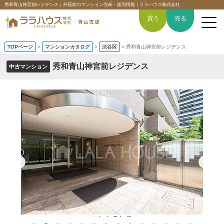
秀和青山神宮前レジデンス｜外苑前のマンション売却・販売情報｜ララハウス株式会社
買う
売る
TOPページ
>
マンションカタログ
>
渋谷区
>
秀和青山神宮前レジデンス
秀和青山神宮前レジデンス
中古マンション
トップページ
買いたい
売りたい
空間デザイン事例
6つの強み
会社概要
エントランス