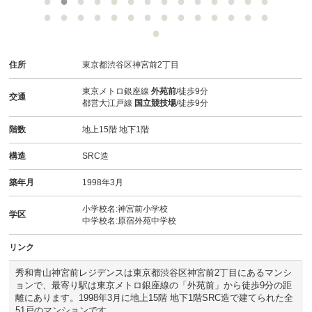
スタッフ紹介
お客様の声
住所
東京都渋谷区神宮前2丁目
お知らせ
東京メトロ銀座線
外苑前
/徒歩9分
交通
都営大江戸線
国立競技場
/徒歩9分
お問い合わせ
階数
地上15階 地下1階
来店予約
構造
SRC造
お気に入り物件
築年月
1998年3月
小学校名:神宮前小学校
学区
中学校名:原宿外苑中学校
リンク
秀和青山神宮前レジデンスは東京都渋谷区神宮前2丁目にあるマンシ
ョンで、最寄り駅は東京メトロ銀座線の「外苑前」から徒歩9分の距
離にあります。1998年3月に地上15階 地下1階SRC造で建てられた全
51戸のマンションです。