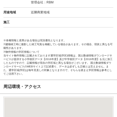
管理会社：RBM
用途地域
近隣商業地域
施工
※各種情報と差異がある場合は現況優先となります。
※建物竣工時に撮影した竣工写真を掲載している場合があります。その場合、現状と異なる可
能性があります。
※物件情報の学区情報について
当サイト物件情報に記載されております通学区域(学区)情報は、国土数値情報ダウンロードサ
ービスが提供する小学校区データ【2016年度】及び中学校区データ【2016年度】を元に加工
したものですので、記載情報が現在の学区域と異なる場合がございます。 国土数値情報ダウ
ンロードサービスのWEBサイト上で記述通り、データは必ずしも正確とは言えません。ま
た、通学区域(学区)は毎年見直しの対象となりますので、そちらを踏まえ学区情報は参考とし
てご活用下さい。
周辺環境・アクセス