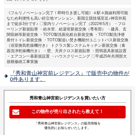
《フルリノベーション完了！即時引き渡し可能》４駅４路線利用可能
なため利便性も高い好立地マンション。新国立競技場至近♪神宮外苑
まで徒歩3分です♪ 〇室内リノベーション完了（2022年5月） ・フロ
ーリング新規貼替 ・給水管、給湯管新規交換（専有部） ・建具、玄
関収納等新規交換 ・TOTO製洗面化粧台新規交換 ・TOTO製洗浄便
座付トイレ新規交換 ・TOTO製追い焚き機能付ユニットバス新規交換
（浴室換気乾燥機付き） トクラス製システムキッチン新規交換（食
器洗浄乾燥機付き） ・壁、天井クロス新規貼替 ・照明器具新規設置
・エアコン一基新規設置 ・ハウスクリーニング 〇平成25年共用部大
規模修繕工事実施
『秀和青山神宮前レジデンス』で販売中の物件が
0件あります。
秀和青山神宮前レジデンスを買いたい方
この物件が売り出されたら教えて！
『秀和青山神宮前レジデンス』の販売情報を
優先的にお知らせいたします。