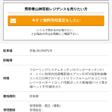
秀和青山神宮前レジデンスを売りたい方
今すぐ無料売却査定をしたい
いくらで売れるのか知りたい、
とお悩みの方はお気軽にご相談下さい。
駐車場
空無:38,000円/月
駐輪場
フローリング/システムキッチン/カウンターキッチン/バ
ス・トイレ別/室内洗濯機置場/エアコン/CATV/浴室乾燥機/
特徴
コンロ三口/Wクローゼット/トランクルーム/バルコニー/エ
レベーター/オートロック/宅配ボックス/駐輪場/バイク置き
場/ペット不可/都市ガス
敷地権利
所有権
管理形態：委託（通勤）
管理態様
管理組合：