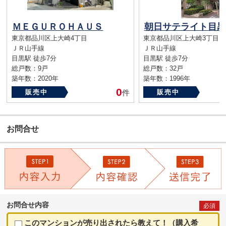
ＭＥＧＵＲＯＨＡＵＳ
朝日サテライト目黒
東京都品川区上大崎4丁目
東京都品川区上大崎3丁目
ＪＲ山手線
ＪＲ山手線
目黒駅 徒歩7分
目黒駅 徒歩7分
総戸数：9戸
総戸数：32戸
築年数：2020年
築年数：1996年
0
販売中
件
販売中
お問合せ
お問合せ内容
必須
このマンションが売り出されたら教えて！（購入希