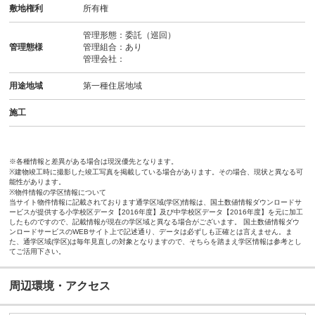
敷地権利
所有権
管理形態：委託（巡回）
管理態様
管理組合：あり
管理会社：
用途地域
第一種住居地域
施工
※各種情報と差異がある場合は現況優先となります。
※建物竣工時に撮影した竣工写真を掲載している場合があります。その場合、現状と異なる可
能性があります。
※物件情報の学区情報について
当サイト物件情報に記載されております通学区域(学区)情報は、国土数値情報ダウンロードサ
ービスが提供する小学校区データ【2016年度】及び中学校区データ【2016年度】を元に加工
したものですので、記載情報が現在の学区域と異なる場合がございます。 国土数値情報ダウ
ンロードサービスのWEBサイト上で記述通り、データは必ずしも正確とは言えません。ま
た、通学区域(学区)は毎年見直しの対象となりますので、そちらを踏まえ学区情報は参考とし
てご活用下さい。
周辺環境・アクセス