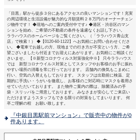
「目黒」駅から徒歩３分にあるアクセスの良いマンションです！充実
の周辺環境と生活設備が魅力的な月額賃料２８万円のオーナーチェン
ジ物件です！ ◆現地へのご案内受付中です♪ ◆港区・渋谷区のマン
ションを始め、ご希望の不動産の条件を遠慮なくお話し下さい。
ララハウスのホームページをご覧ください。（「ララハウス青山支
店」で検索！） ◆【0120-60-1122】へお気軽にお問い合わせくださ
い。 ◆電車でお越しの方、現地までの行き方が不安という方、ご希
望ございましたら付近までお迎えにあがります。お気軽にご相談くだ
さいませ。 【※新型コロナウィルス対策強化中※】 只今ララハウス
では 新型コロナウイルス対策としてスタッフやお客様のお手に振れ
やすい場所の消毒を常に行っております。 店舗内の換気もこまめに
行い、空気の入替えもしております。 スタッフは出勤前に検温、定
期的に手洗い・うがいを徹底し、お客様のご対応時にマスクを着用さ
せていただいております。 また物件ご案内の際は、除菌済みの手
袋・スリッパをご用意しております。 みなさまが安心してご来店い
ただけますようスタッフもできる限りの対策をしてまいります。 何
卒ご理解の程 お願い致します。
『中銀目黒駅前マンション』で販売中の物件が0
件あります。