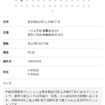
スタッフ紹介
お客様の声
住所
東京都品川区上大崎2丁目
お知らせ
ＪＲ山手線
目黒
/徒歩4分
交通
都営三田線
白金台
/徒歩16分
お問い合わせ
階数
地上5階 地下1階
来店予約
構造
RC造
お気に入り物件
築年月
1982年9月
小学校名:
学区
中学校名:
リンク
中銀目黒駅前マンションは東京都品川区上大崎2丁目にあるマンショ
ンで、最寄り駅はＪＲ山手線の「目黒」から徒歩4分の距離にありま
す。1982年9月に地上5階 地下1階RC造で建てられた全18戸のマンシ
ョンです。