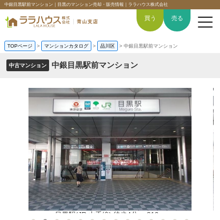
中銀目黒駅前マンション｜目黒のマンション売却・販売情報｜ララハウス株式会社
買う
売る
TOPページ
>
マンションカタログ
>
品川区
>
中銀目黒駅前マンション
中銀目黒駅前マンション
中古マンション
トップページ
買いたい
売りたい
空間デザイン事例
6つの強み
会社概要
目黒駅(JR 山手線) 徒歩4分。 310m