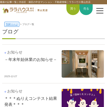
最新の記事一覧 | 渋谷区・港区の中古マンション・不動産情報｜ララハウス青山支店
買う
売る
TOPページ
>
ブログ一覧
ブログ
トップページ
買いたい
お知らせ
－年末年始休業のお知らせ－
売りたい
空間デザイン事例
2025-12-27
6つの強み
お知らせ
会社概要
＊＊＊ぬりえコンテスト結果
発表＊＊＊