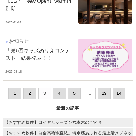
【11/7 New Open】warmth
別邸
2025-11-01
お知らせ
「第6回キッズぬりえコンテ
スト」結果発表！！
2025-08-18
1
2
3
4
5
...
13
14
最新の記事
【おすすめ物件】ロイヤルシーズン六本木のご紹介
【おすすめ物件】白金高輪駅直結。特別感あふれる最上階メゾネッ