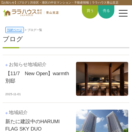
【お知らせ】|ブログ | 渋谷区・港区の中古マンション・不動産情報｜ララハウス青山支店
買う
売る
TOPページ
>
ブログ一覧
ブログ
トップページ
買いたい
お知らせ
地域紹介
【11/7 New Open】warmth
売りたい
別邸
空間デザイン事例
2025-11-01
6つの強み
地域紹介
会社概要
新たに建設中のHARUMI
FLAG SKY DUO