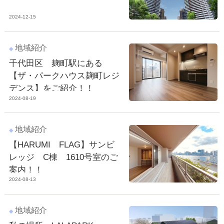
スタッフ紹介
2024-12-15
お客様の声
地域紹介
お知らせ
千代田区 麹町駅にある
【ザ・パークハウス麹町レジ
お問い合わせ
デンス】をご紹介！！
2024-08-19
来店予約
お気に入り物件
地域紹介
【HARUMI FLAG】サンビ
レッジ C棟 1610号室のご
案内！！
2024-08-13
地域紹介