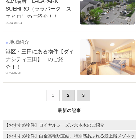
私の場所 LALAPARK
SUEHIRO（ララパーク ス
エヒロ）のご紹介！！
2024-08-04
地域紹介
港区・三田にある物件【ダイ
ナシティ三田】 のご紹
介！！
2024-07-13
1
2
3
最新の記事
【おすすめ物件】ロイヤルシーズン六本木のご紹介
【おすすめ物件】白金高輪駅直結。特別感あふれる最上階メゾネッ