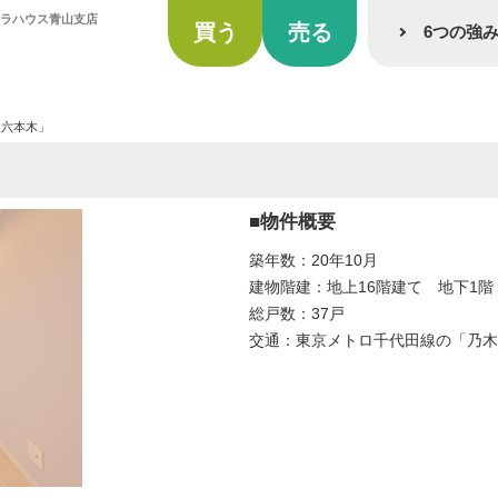
ララハウス青山支店
買う
売る
6つの強
ー六本木」
■物件概要
築年数：20年10月
建物階建：地上16階建て 地下1階
総戸数：37戸
交通：東京メトロ千代田線の「乃木