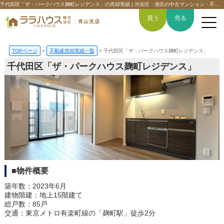
千代田区「ザ・パークハウス麹町レジデンス」の売却実績 | 渋谷区・港区の中古マンション・不動産情報｜ララハウス青山支店
買う
売る
TOPページ
>
不動産売却実績一覧
>
千代田区「ザ・パークハウス麹町レジデンス」
千代田区「ザ・パークハウス麹町レジデンス」
トップページ
買いたい
売りたい
空間デザイン事例
■物件概要
6つの強み
築年数：2023年6月
建物階建：地上15階建て
総戸数：85戸
会社概要
交通：東京メトロ有楽町線の「麹町駅」徒歩2分