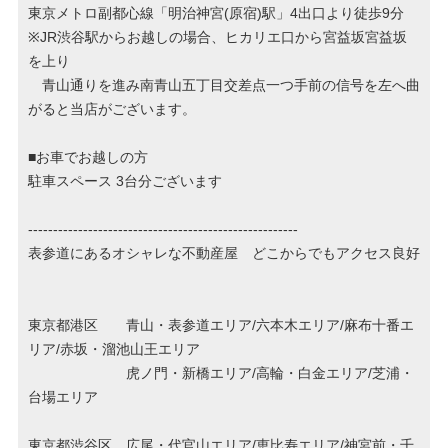
東京メトロ副都心線「明治神宮(原宿)駅」4出口より徒歩9分
※JR渋谷駅からお越しの場合、ヒカリエ口から宮益坂宮益坂
を上り
青山通りを進み南青山五丁目交差点一つ手前の信号を左へ曲
がると当店がございます。
■お車でお越しの方
駐車スペース 3台分ございます
------------------------------------------------------
表参道にあるオシャレな不動産屋 どこからでもアクセス良好
東京都港区 青山・表参道エリア/六本木エリア/麻布十番エ
リア/赤坂・溜池山王エリア
虎ノ門・新橋エリア/高輪・白金エリア/芝浦・
台場エリア
東京都渋谷区 広尾・代官山エリア/恵比寿エリア/神宮前・千