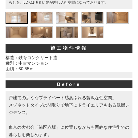
らしを。LDKは明るい光が差し込む空間になっております。
スタッフ紹介
お客様の声
お知らせ
施工物件情報
お問い合わせ
構造：鉄骨コンクリート造
種別：中古マンション
来店予約
面積：60.55㎡
お気に入り物件
Before
戸建てのようなプライベート感あふれる贅沢な住空間。
メゾネットタイプの間取りで地下にドライエリアもある低層レ
ジデンス。
東京の大都会「港区赤坂」に位置しながらも閑静な住宅街での
暮らしを楽しめます。