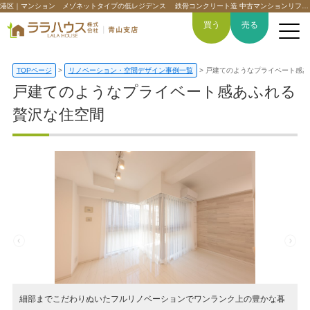
港区｜マンション メゾネットタイプの低レジデンス 鉄骨コンクリート造 中古マンションリフォーム事例 | 渋谷区・港区の中古マンション・不動産情報｜ララハウス青山支店
買う
売る
TOPページ
>
リノベーション・空間デザイン事例一覧
>
戸建てのようなプライベート感
戸建てのようなプライベート感あふれる
贅沢な住空間
トップページ
買いたい
売りたい
空間デザイン事例
6つの強み
会社概要
細部までこだわりぬいたフルリノベーションでワンランク上の豊かな暮