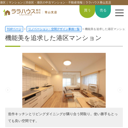
港区｜マンション | 渋谷区・港区の中古マンション・不動産情報｜ララハウス青山支店
買う
売る
TOPページ
>
リノベーション・空間デザイン事例一覧
>
機能美を追求した港区マンション
機能美を追求した港区マンション
トップページ
買いたい
売りたい
空間デザイン事例
6つの強み
造作キッチンとリビングダイニングが隣り合う間取り。使い勝手もとっ
会社概要
ても良い空間です。