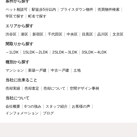
条件から探す
ペット相談可
駅徒歩5分以内
プライスダウン物件
売買物件検索
学区で探す
町名で探す
エリアから探す
渋谷区
港区
新宿区
千代田区
中央区
目黒区
品川区
文京区
間取りから探す
～1LDK
1SLDK～2LDK
2SLDK～3LDK
3SLDK～4LDK
種別から探す
マンション
新築一戸建
中古一戸建
土地
当社に出来ること
売却実績
売却査定
売却について
空間デザイン事例
当社について
会社概要
6つの強み
スタッフ紹介
お客様の声
インフォメーション
ブログ