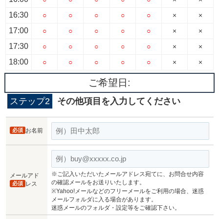
16:30
○
○
○
○
○
×
×
17:00
○
○
○
○
○
×
×
17:30
○
○
○
○
○
×
×
18:00
○
○
○
○
○
×
×
ご希望日:
ステップ2
その他項目を入力してください
必須
お名前
※ご記入いただいたメールアドレス宛てに、お問合せ内容
メールアド
の確認メールをお送りいたします。
必須
レス
※Yahoo!メールなどのフリーメールをご利用の場合、迷惑
メールフォルダに入る場合があります。
迷惑メールのフォルダ・設定等をご確認下さい。