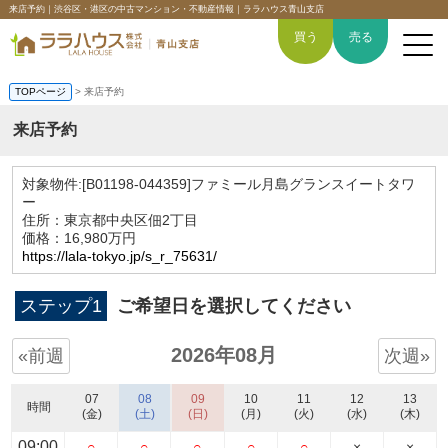
来店予約｜渋谷区・港区の中古マンション・不動産情報｜ララハウス青山支店
買う
売る
TOPページ
> 来店予約
来店予約
トップページ
対象物件:
[B01198-044359]ファミール月島グランスイートタワ
ー
買いたい
住所：東京都中央区佃2丁目
価格：16,980万円
https://lala-tokyo.jp/s_r_75631/
売りたい
ステップ1
ご希望日を選択してください
空間デザイン事例
2026年08月
«前週
次週»
6つの強み
07
08
09
10
11
12
13
時間
会社概要
(金)
(土)
(日)
(月)
(火)
(水)
(木)
09:00
○
○
○
○
○
×
×