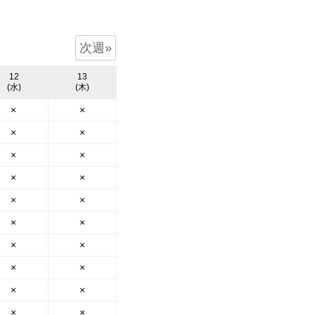
お客様の声
お知らせ
次週»
12
13
お問い合わせ
(水)
(木)
×
×
来店予約
×
×
お気に入り物件
×
×
×
×
会員登録
×
×
ログイン
×
×
×
×
×
×
×
×
×
×