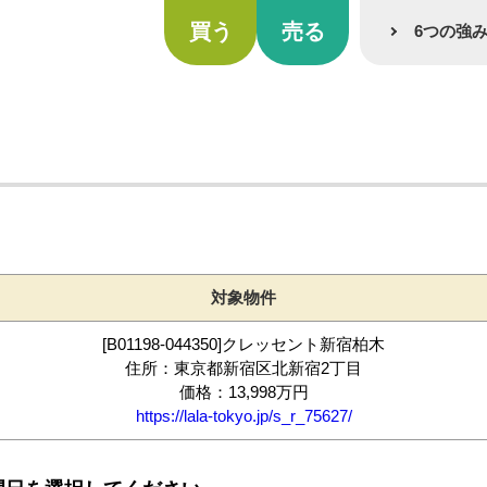
買う
売る
6つの強
対象物件
[B01198-044350]クレッセント新宿柏木
住所：東京都新宿区北新宿2丁目
価格：13,998万円
https://lala-tokyo.jp/s_r_75627/