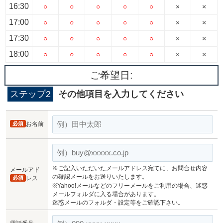
16:30
○
○
○
○
○
×
×
17:00
○
○
○
○
○
×
×
17:30
○
○
○
○
○
×
×
18:00
○
○
○
○
○
×
×
ご希望日:
ステップ2
その他項目を入力してください
必須
お名前
※ご記入いただいたメールアドレス宛てに、お問合せ内容
メールアド
の確認メールをお送りいたします。
必須
レス
※Yahoo!メールなどのフリーメールをご利用の場合、迷惑
メールフォルダに入る場合があります。
迷惑メールのフォルダ・設定等をご確認下さい。