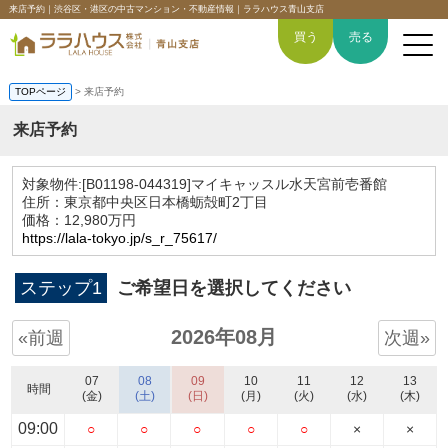
来店予約｜渋谷区・港区の中古マンション・不動産情報｜ララハウス青山支店
買う
売る
TOPページ
> 来店予約
来店予約
トップページ
対象物件:
[B01198-044319]マイキャッスル水天宮前壱番館
住所：東京都中央区日本橋蛎殻町2丁目
買いたい
価格：12,980万円
https://lala-tokyo.jp/s_r_75617/
売りたい
ステップ1
ご希望日を選択してください
空間デザイン事例
2026年08月
«前週
次週»
6つの強み
07
08
09
10
11
12
13
時間
(金)
(土)
(日)
(月)
(火)
(水)
(木)
会社概要
09:00
○
○
○
○
○
×
×