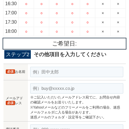
16:30
○
○
○
○
○
×
×
17:00
○
○
○
○
○
×
×
17:30
○
○
○
○
○
×
×
18:00
○
○
○
○
○
×
×
ご希望日:
ステップ2
その他項目を入力してください
必須
お名前
※ご記入いただいたメールアドレス宛てに、お問合せ内容
メールアド
の確認メールをお送りいたします。
必須
レス
※Yahoo!メールなどのフリーメールをご利用の場合、迷惑
メールフォルダに入る場合があります。
迷惑メールのフォルダ・設定等をご確認下さい。