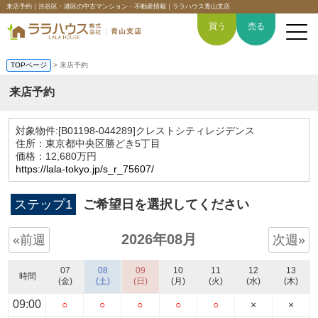
来店予約｜渋谷区・港区の中古マンション・不動産情報｜ララハウス青山支店
買う
売る
TOPページ
> 来店予約
来店予約
トップページ
対象物件:
[B01198-044289]クレストシティレジデンス
住所：東京都中央区勝どき5丁目
買いたい
価格：12,680万円
https://lala-tokyo.jp/s_r_75607/
売りたい
ステップ1
ご希望日を選択してください
空間デザイン事例
2026年08月
«前週
次週»
6つの強み
07
08
09
10
11
12
13
時間
(金)
(土)
(日)
(月)
(火)
(水)
(木)
会社概要
09:00
○
○
○
○
○
×
×