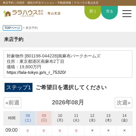
来店予約｜渋谷区・港区の中古マンション・不動産情報｜ララハウス青山支店
買う
売る
TOPページ
> 来店予約
来店予約
トップページ
対象物件:
[B01198-044228]南麻布パークホームズ
住所：東京都港区南麻布2丁目
買いたい
価格：19,800万円
https://lala-tokyo.jp/s_r_75320/
売りたい
ステップ1
ご希望日を選択してください
空間デザイン事例
2026年08月
«前週
次週»
6つの強み
08
09
10
11
12
13
14
時間
(土)
(日)
(月)
(火)
(水)
(木)
(金)
会社概要
09:00
○
○
○
○
×
×
×