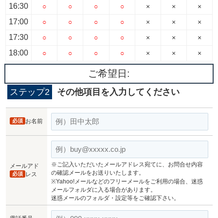
16:30
○
○
○
○
×
×
×
17:00
○
○
○
○
×
×
×
17:30
○
○
○
○
×
×
×
18:00
○
○
○
○
×
×
×
ご希望日:
ステップ2
その他項目を入力してください
必須
お名前
※ご記入いただいたメールアドレス宛てに、お問合せ内容
メールアド
の確認メールをお送りいたします。
必須
レス
※Yahoo!メールなどのフリーメールをご利用の場合、迷惑
メールフォルダに入る場合があります。
迷惑メールのフォルダ・設定等をご確認下さい。