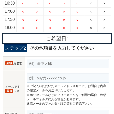
16:30
○
○
○
○
○
×
×
17:00
○
○
○
○
○
×
×
17:30
○
○
○
○
○
×
×
18:00
○
○
○
○
○
×
×
ご希望日:
ステップ2
その他項目を入力してください
必須
お名前
※ご記入いただいたメールアドレス宛てに、お問合せ内容
メールアド
の確認メールをお送りいたします。
必須
レス
※Yahoo!メールなどのフリーメールをご利用の場合、迷惑
メールフォルダに入る場合があります。
迷惑メールのフォルダ・設定等をご確認下さい。