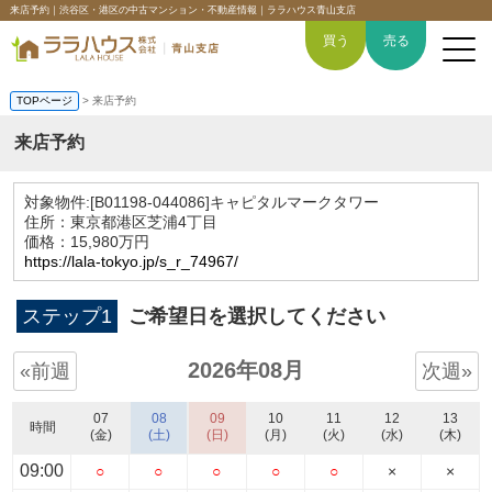
来店予約｜渋谷区・港区の中古マンション・不動産情報｜ララハウス青山支店
買う
売る
TOPページ
> 来店予約
来店予約
トップページ
対象物件:
[B01198-044086]キャピタルマークタワー
住所：東京都港区芝浦4丁目
買いたい
価格：15,980万円
https://lala-tokyo.jp/s_r_74967/
売りたい
ステップ1
ご希望日を選択してください
空間デザイン事例
2026年08月
«前週
次週»
6つの強み
07
08
09
10
11
12
13
時間
(金)
(土)
(日)
(月)
(火)
(水)
(木)
会社概要
09:00
○
○
○
○
○
×
×