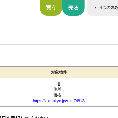
買う
売る
6つの強
対象物件
[]
住所：
価格：
https://lala-tokyo.jp/s_r_74913/