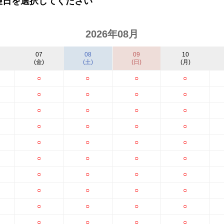
望日を選択してください
2026年08月
07
08
09
10
(金)
(土)
(日)
(月)
○
○
○
○
○
○
○
○
○
○
○
○
○
○
○
○
○
○
○
○
○
○
○
○
○
○
○
○
○
○
○
○
○
○
○
○
○
○
○
○