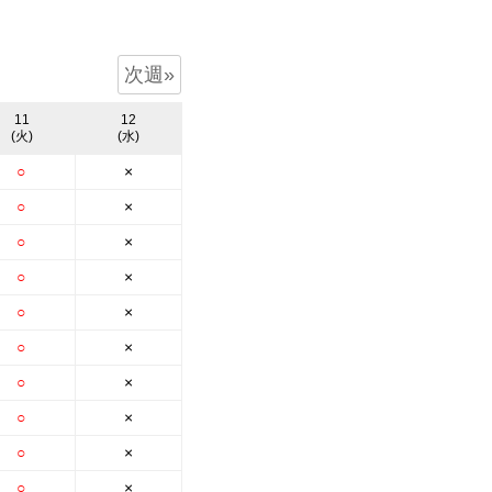
お客様の声
お知らせ
次週»
11
12
お問い合わせ
(火)
(水)
○
×
来店予約
○
×
お気に入り物件
○
×
○
×
会員登録
○
×
ログイン
○
×
○
×
○
×
○
×
○
×