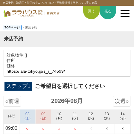
来店予約｜渋谷区・港区の中古マンション・不動産情報｜ララハウス青山支店
買う
売る
TOPページ
> 来店予約
来店予約
トップページ
対象物件:
[]
住所：
買いたい
価格：
https://lala-tokyo.jp/s_r_74699/
売りたい
ステップ1
ご希望日を選択してください
空間デザイン事例
2026年08月
«前週
次週»
6つの強み
08
09
10
11
12
13
14
時間
(土)
(日)
(月)
(火)
(水)
(木)
(金)
会社概要
09:00
○
○
○
○
×
×
×