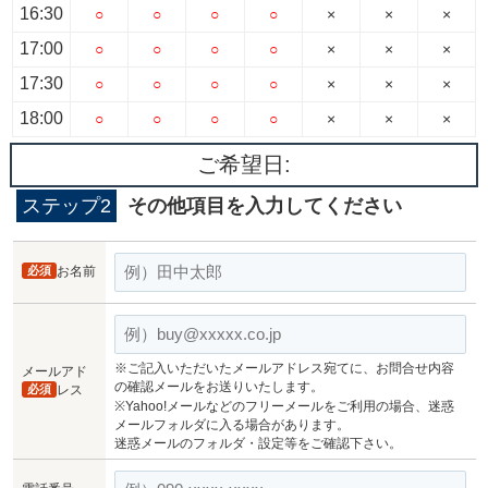
16:30
○
○
○
○
×
×
×
17:00
○
○
○
○
×
×
×
17:30
○
○
○
○
×
×
×
18:00
○
○
○
○
×
×
×
ご希望日:
ステップ2
その他項目を入力してください
必須
お名前
※ご記入いただいたメールアドレス宛てに、お問合せ内容
メールアド
の確認メールをお送りいたします。
必須
レス
※Yahoo!メールなどのフリーメールをご利用の場合、迷惑
メールフォルダに入る場合があります。
迷惑メールのフォルダ・設定等をご確認下さい。