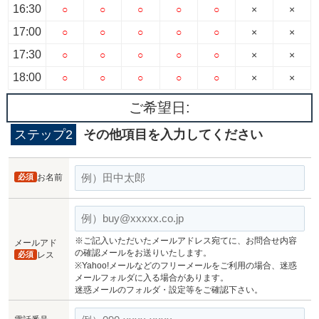
16:30
○
○
○
○
○
×
×
17:00
○
○
○
○
○
×
×
17:30
○
○
○
○
○
×
×
18:00
○
○
○
○
○
×
×
ご希望日:
ステップ2
その他項目を入力してください
必須
お名前
※ご記入いただいたメールアドレス宛てに、お問合せ内容
メールアド
の確認メールをお送りいたします。
必須
レス
※Yahoo!メールなどのフリーメールをご利用の場合、迷惑
メールフォルダに入る場合があります。
迷惑メールのフォルダ・設定等をご確認下さい。