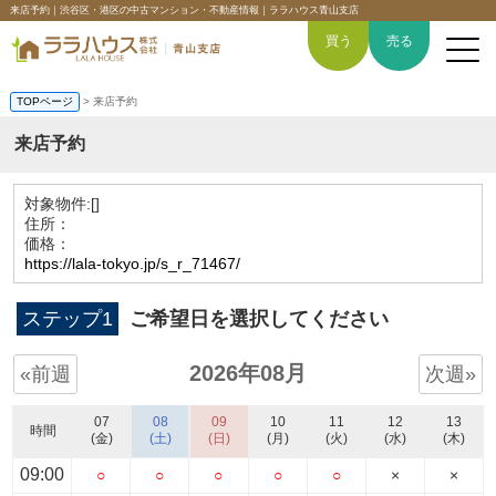
来店予約｜渋谷区・港区の中古マンション・不動産情報｜ララハウス青山支店
買う
売る
TOPページ
> 来店予約
来店予約
トップページ
対象物件:
[]
住所：
買いたい
価格：
https://lala-tokyo.jp/s_r_71467/
売りたい
ステップ1
ご希望日を選択してください
空間デザイン事例
2026年08月
«前週
次週»
6つの強み
07
08
09
10
11
12
13
時間
(金)
(土)
(日)
(月)
(火)
(水)
(木)
会社概要
09:00
○
○
○
○
○
×
×